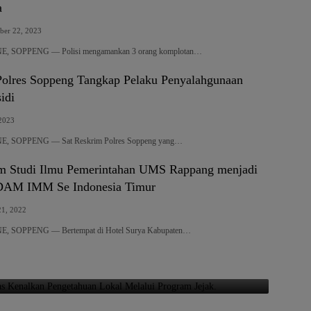
a
ber 22, 2023
 SOPPENG — Polisi mengamankan 3 orang komplotan…
Polres Soppeng Tangkap Pelaku Penyalahgunaan
idi
 2023
 SOPPENG — Sat Reskrim Polres Soppeng yang…
m Studi Ilmu Pemerintahan UMS Rappang menjadi
DAM IMM Se Indonesia Timur
21, 2022
 SOPPENG — Bertempat di Hotel Surya Kabupaten…
s Kenalkan Pengetahuan Lokal Melalui Program Jejak.