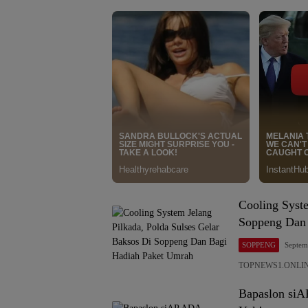
Cooling Syste
Soppeng Dan 
SOPPENG
Septem
TOPNEWS1.ONLINE,
Bapaslon siA