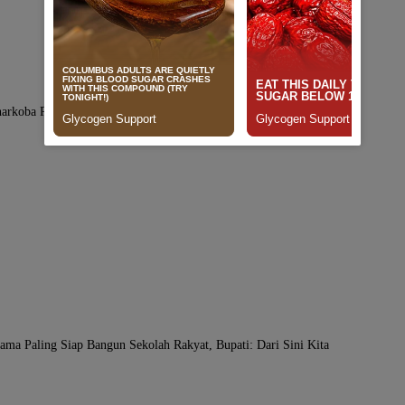
narkoba Polres Sidrap Gandeng Komunitas Tukang Ojek Bentengi
tama Paling Siap Bangun Sekolah Rakyat, Bupati: Dari Sini Kita