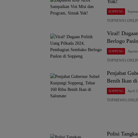
Yuk!
SOPPENG
Septem
TOPNEWS1.ONLINE,
Viral! Dugaa
Berlogo Pasl
SOPPENG
Agustu
TOPNEWS1.ONLINE, 
Penjabat Gub
Benih Ikan d
SOPPENG
April 
TOPMEWS1.ONLINE,
Polisi Tangk