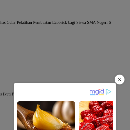
as Gelar Pelatihan Pembuatan Ecobrick bagi Siswa SMA Negeri 6
×
 Ikuti Pelatihan dan Praktik Pembuatan Kompos Bersama