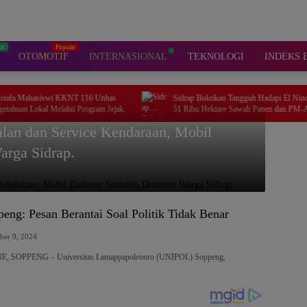
OTOMOTIF
INTERNASIONAL
TEKNOLOGI
INDEKS 
i KKNT 116 Unhas
Sidrap Buktikan Tangguh Hadapi El Nino, Lebih dari
lalui Program Jejak.
51 Ribu Hektare Sawah Panen dan PM-AAS
Lampaui Target
lan dan Service Kendaraan, Mobil
arga Sidrap.
ng: Pesan Berantai Soal Politik Tidak Benar
ber 9, 2024
 SOPPENG – Universitas Lamappapoleonro (UNIPOL) Soppeng,