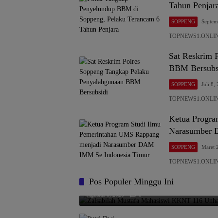
Tahun Penjar
SOPPENG
Septem
TOPNEWS1.ONLINE,
Sat Reskrim 
BBM Bersubs
SOPPENG
Juli 8,
TOPNEWS1.ONLINE,
Ketua Progra
Narasumber 
SOPPENG
Maret 
TOPNEWS1.ONLINE,
Pos Populer Minggu Ini
Zalsabilah Mustafa Mahasiswi KKNT 116 Unha
Agustus 6, 2026
0