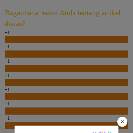
Bagaimana reaksi Anda tentang artikel
diatas?
+1
0
+1
0
+1
0
+1
0
+1
0
+1
0
+1
×
0