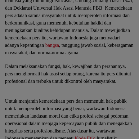
manusia yang dilindungi Pancasila, Undang-Undang Dasar 1945,
dan Deklarasi Universal Hak Asasi Manusia PBB. Kemerdekaan
pers adalah sarana masyarakat untuk memperoleh informasi dan
berkomunikasi, guna memenuhi kebutuhan hakiki dan
meningkatkan kualitas kehidupan manusia. Dalam mewujudkan
kemerdekaan pers itu, wartawan Indonesia juga menyadari
adanya kepentingan
bangsa
, tanggung jawab sosial, keberagaman
masyarakat, dan norma-norma agama.
Dalam melaksanakan fungsi, hak, kewajiban dan peranannya,
pers menghormati hak asasi setiap orang, karena itu pers dituntut
profesional dan terbuka untuk dikontrol oleh masyarakat.
Untuk menjamin kemerdekaan pers dan memenuhi hak publik
untuk memperoleh informasi yang benar, wartawan Indonesia
memerlukan landasan moral dan etika profesi sebagai pedoman
operasional dalam menjaga kepercayaan publik dan menegakkan
integritas serta profesionalisme. Atas dasar itu, wartawan
Indonesia menetapkan dan menaati
Kode Etik
Jurnalistik: