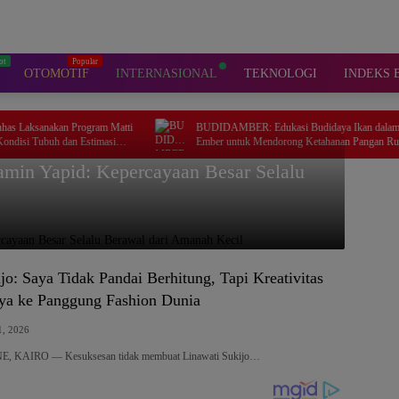
OTOMOTIF
INTERNASIONAL
TEKNOLOGI
INDEKS 
atti
BUDIDAMBER: Edukasi Budidaya Ikan dalam
Ember untuk Mendorong Ketahanan Pangan Rumah
Tangga di Desa Mattiro Walie
amin Yapid: Kepercayaan Besar Selalu
jo: Saya Tidak Pandai Berhitung, Tapi Kreativitas
a ke Panggung Fashion Dunia
1, 2026
 KAIRO — Kesuksesan tidak membuat Linawati Sukijo…