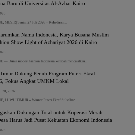
na Baru di Universitas Al-Azhar Kairo
2026
MESIR| Senin, 27 Juli 2026 – Kehadiran…
Harumkan Nama Indonesia, Karya Busana Muslim
hion Show Light of Azhariyat 2026 di Kairo
2026
 Dunia modest fashion Indonesia kembali mencatatkan…
Timur Dukung Penuh Program Puteri Ekraf
026, Fokus Angkat UMKM Lokal
li 20, 2026
 LUWU TIMUR – Winner Puteri Ekraf Sulselbar…
askan Dukungan Total untuk Koperasi Merah
 Desa Harus Jadi Pusat Kekuatan Ekonomi Indonesia
2026