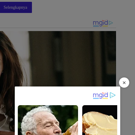
Selengkapnya
×