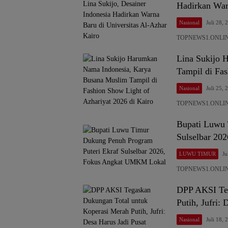
Hadirkan War
Nasional
Juli 28, 
TOPNEWS1.ONLINE, 
Lina Sukijo 
Tampil di Fas
Nasional
Juli 25, 
TOPNEWS1.ONLINE —
Bupati Luwu 
Sulselbar 2
LUWU TIMUR
Ju
TOPNEWS1.ONLINE,
DPP AKSI Teg
Putih, Jufri:
Nasional
Juli 18, 