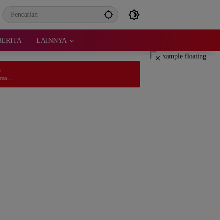
BERITA
LAINNYA
×