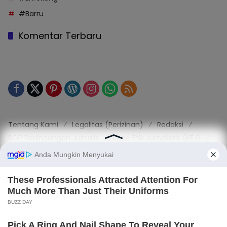
#Barru
Komentar Terbaru
Tentang Kami
Legalitas (Perizinan)
Redaksi
SOP Perlindungan Jurnalis
Kode Etik Jurnalistik (KEJ)
Kode Etik Perilaku Perusahaan (KEPP)
Pedoman Media Siber (PMS)
Kode Etik Redaksi / Perusahaan PT TOP MEDIA MANDIRI
Disclaimer
Privacy Policy
Copy Right 2025 | PT. TOP MEDIA MANDIRI