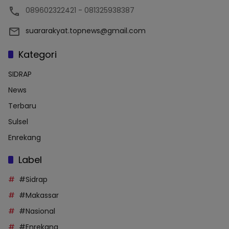
089602322421 - 081325938387
suararakyat.topnews@gmail.com
Kategori
SIDRAP
News
Terbaru
Sulsel
Enrekang
Label
#Sidrap
#Makassar
#Nasional
#Enrekang