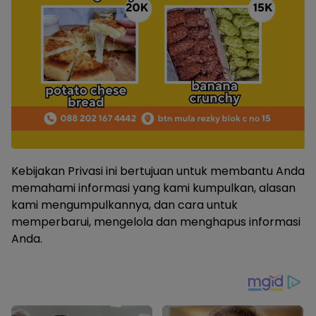
Kebijakan Privasi ini bertujuan untuk membantu Anda
memahami informasi yang kami kumpulkan, alasan
kami mengumpulkannya, dan cara untuk
memperbarui, mengelola dan menghapus informasi
Anda.