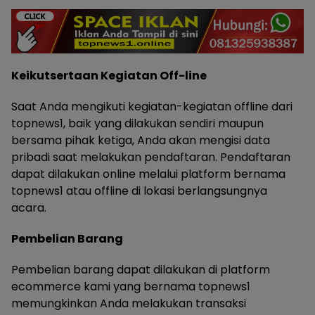
Keikutsertaan Kegiatan Off-line
Saat Anda mengikuti kegiatan-kegiatan offline dari
topnews1, baik yang dilakukan sendiri maupun
bersama pihak ketiga, Anda akan mengisi data
pribadi saat melakukan pendaftaran. Pendaftaran
dapat dilakukan online melalui platform bernama
topnews1 atau offline di lokasi berlangsungnya
acara.
Pembelian Barang
Pembelian barang dapat dilakukan di platform
ecommerce kami yang bernama topnews1
memungkinkan Anda melakukan transaksi