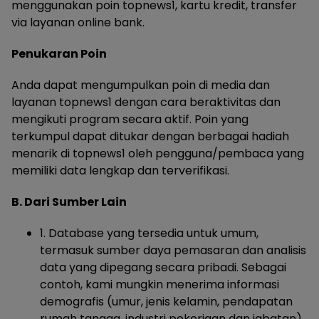
menggunakan poin topnews1, kartu kredit, transfer
via layanan online bank.
Penukaran Poin
Anda dapat mengumpulkan poin di media dan
layanan topnews1 dengan cara beraktivitas dan
mengikuti program secara aktif. Poin yang
terkumpul dapat ditukar dengan berbagai hadiah
menarik di topnews1 oleh pengguna/pembaca yang
memiliki data lengkap dan terverifikasi.
B. Dari Sumber Lain
1. Database yang tersedia untuk umum,
termasuk sumber daya pemasaran dan analisis
data yang dipegang secara pribadi. Sebagai
contoh, kami mungkin menerima informasi
demografis (umur, jenis kelamin, pendapatan
rumah tangga, industri pekerjaan dan jabatan)