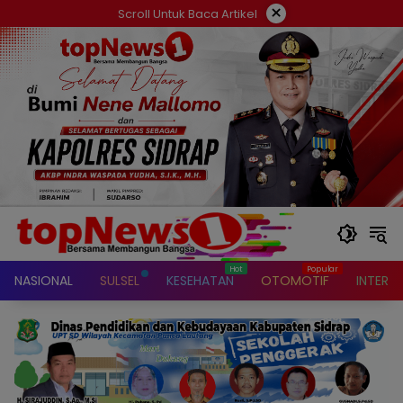
Langsung
×
Scroll Untuk Baca Artikel
ke
konten
NASIONAL
SULSEL
KESEHATAN
OTOMOTIF
INTERN