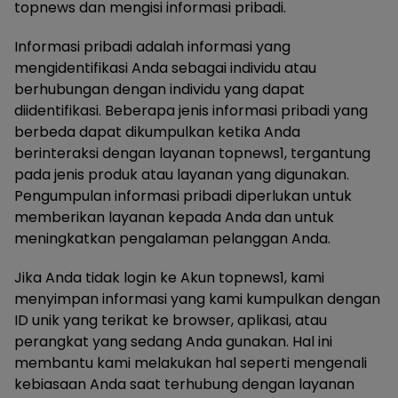
topnews dan mengisi informasi pribadi.
Informasi pribadi adalah informasi yang
mengidentifikasi Anda sebagai individu atau
berhubungan dengan individu yang dapat
diidentifikasi. Beberapa jenis informasi pribadi yang
berbeda dapat dikumpulkan ketika Anda
berinteraksi dengan layanan topnews1, tergantung
pada jenis produk atau layanan yang digunakan.
Pengumpulan informasi pribadi diperlukan untuk
memberikan layanan kepada Anda dan untuk
meningkatkan pengalaman pelanggan Anda.
Jika Anda tidak login ke Akun topnews1, kami
menyimpan informasi yang kami kumpulkan dengan
ID unik yang terikat ke browser, aplikasi, atau
perangkat yang sedang Anda gunakan. Hal ini
membantu kami melakukan hal seperti mengenali
kebiasaan Anda saat terhubung dengan layanan