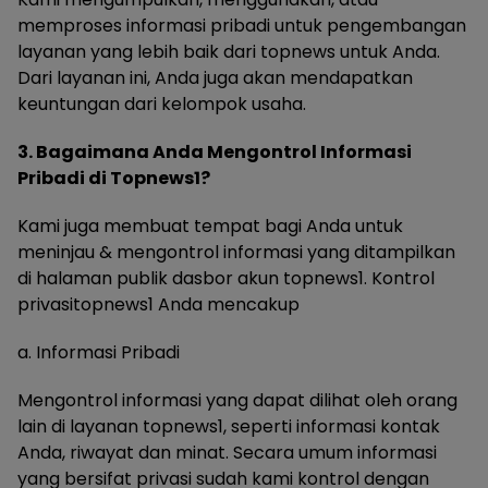
memproses informasi pribadi untuk pengembangan
layanan yang lebih baik dari topnews untuk Anda.
Dari layanan ini, Anda juga akan mendapatkan
keuntungan dari kelompok usaha.
3. Bagaimana Anda Mengontrol Informasi
Pribadi di Topnews1?
Kami juga membuat tempat bagi Anda untuk
meninjau & mengontrol informasi yang ditampilkan
di halaman publik dasbor akun topnews1. Kontrol
privasitopnews1 Anda mencakup
a. Informasi Pribadi
Mengontrol informasi yang dapat dilihat oleh orang
lain di layanan topnews1, seperti informasi kontak
Anda, riwayat dan minat. Secara umum informasi
yang bersifat privasi sudah kami kontrol dengan