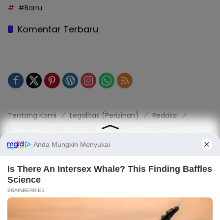
#Barru
Komentar Terbaru
Tentang Kami
Legalitas (Perizinan)
Redaksi
SOP Perlindungan Jurnalis
Kode Etik Jurnalistik (KEJ)
Kode Etik Perilaku Perusahaan (KEPP)
Pedoman Media Siber (PMS)
Kode Etik Redaksi / Perusahaan PT TOP MEDIA MANDIRI
Disclaimer
Privacy Policy
Copy Right 2025 | PT. TOP MEDIA MANDIRI