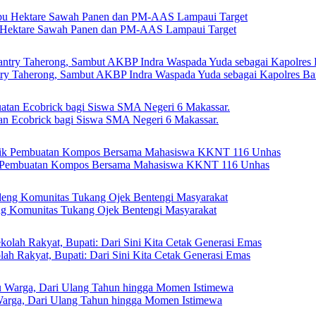
bu Hektare Sawah Panen dan PM-AAS Lampaui Target
try Taherong, Sambut AKBP Indra Waspada Yuda sebagai Kapolres Ba
n Ecobrick bagi Siswa SMA Negeri 6 Makassar.
tik Pembuatan Kompos Bersama Mahasiswa KKNT 116 Unhas
ng Komunitas Tukang Ojek Bentengi Masyarakat
lah Rakyat, Bupati: Dari Sini Kita Cetak Generasi Emas
Warga, Dari Ulang Tahun hingga Momen Istimewa