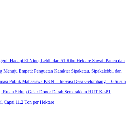
gguh Hadapi El Nino, Lebih dari 51 Ribu Hektare Sawah Panen dan
g Menuju Empati: Penguatan Karakter Sipakatau, Sipakalebbi, dan
Mahasiswa KKN-T Inovasi Desa Gelombang 116 Susun
an, Rutan Sidrap Gelar Donor Darah Semarakkan HUT Ke-81
l Capai 11,2 Ton per Hektare