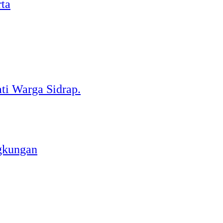
rta
ti Warga Sidrap.
gkungan