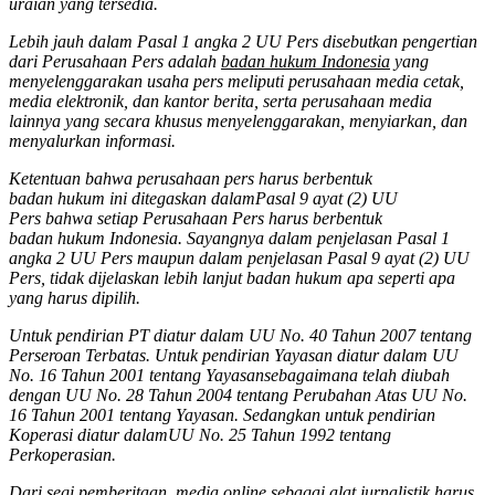
uraian yang tersedia.
Lebih jauh dalam Pasal 1 angka 2 UU Pers disebutkan pengertian
dari Perusahaan Pers adalah
badan hukum Indonesia
yang
menyelenggarakan usaha pers meliputi perusahaan media cetak,
media elektronik, dan kantor berita, serta perusahaan media
lainnya yang secara khusus menyelenggarakan, menyiarkan, dan
menyalurkan informasi.
Ketentuan bahwa perusahaan pers harus berbentuk
badan hukum ini ditegaskan dalamPasal 9 ayat (2) UU
Pers bahwa setiap Perusahaan Pers harus berbentuk
badan hukum Indonesia. Sayangnya dalam penjelasan Pasal 1
angka 2 UU Pers maupun dalam penjelasan Pasal 9 ayat (2) UU
Pers, tidak dijelaskan lebih lanjut badan hukum apa seperti apa
yang harus dipilih.
Untuk pendirian PT diatur dalam UU No. 40 Tahun 2007 tentang
Perseroan Terbatas. Untuk pendirian Yayasan diatur dalam UU
No. 16 Tahun 2001 tentang Yayasansebagaimana telah diubah
dengan UU No. 28 Tahun 2004 tentang Perubahan Atas UU No.
16 Tahun 2001 tentang Yayasan. Sedangkan untuk pendirian
Koperasi diatur dalamUU No. 25 Tahun 1992 tentang
Perkoperasian.
Dari segi pemberitaan, media online sebagai alat jurnalistik harus