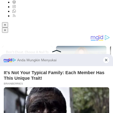
×
×
Light