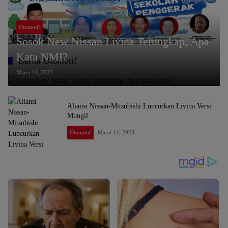
Otomotif
Sosok New Nissan Livina Terungkap, Apa
Kata NMI?
Berita Otomotif
Maret 14, 2023
Aliansi Nissan-Mitsubishi Luncurkan Livina Versi
Mungil
Otomotif
Maret 14, 2023