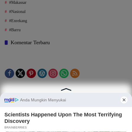
#Makassar
#Nasional
#Enrekang
#Barru
Komentar Terbaru
Tentang Kami
Legalitas (Perizinan)
Redaksi
SOP Perlindungan Jurnalis
Kode Etik Jurnalistik (KEJ)
Kode Etik Perilaku Perusahaan (KEPP)
Pedoman Media Siber (PMS)
Kode Etik Redaksi / Perusahaan PT TOP MEDIA MANDIRI