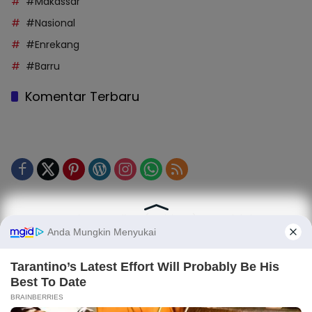
#Makassar
#Nasional
#Enrekang
#Barru
Komentar Terbaru
Tentang Kami
Legalitas (Perizinan)
Redaksi
SOP Perlindungan Jurnalis
Kode Etik Jurnalistik (KEJ)
Kode Etik Perilaku Perusahaan (KEPP)
Pedoman Media Siber (PMS)
Kode Etik Redaksi / Perusahaan PT TOP MEDIA MANDIRI
Disclaimer
Privacy Policy