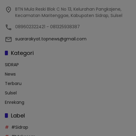
BTN Mula Reski Blok C No 13, Kelurahan Pangkajene,
Kecamatan Maritenggae, Kabupaten Sidrap, Sulsel
089602322421 - 081325938387
suararakyat.topnews@gmail.com
Kategori
SIDRAP
News
Terbaru
Sulsel
Enrekang
Label
#Sidrap