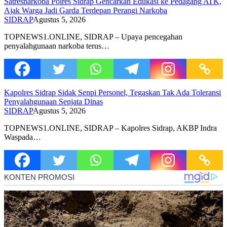
Satresnarkoba Polres Sidrap Gencarkan Edukasi ke Pedagang ATK,
Ajak Warga Jadi Garda Terdepan Perangi Narkoba
SIDRAP
Agustus 5, 2026
TOPNEWS1.ONLINE, SIDRAP – Upaya pencegahan
penyalahgunaan narkoba terus…
Kapolres Sidrap Sidak Senpi Personel, Tegaskan Tak Ada Toleransi
Penyalahgunaan Senjata Dinas
SIDRAP
Agustus 5, 2026
TOPNEWS1.ONLINE, SIDRAP – Kapolres Sidrap, AKBP Indra
Waspada…