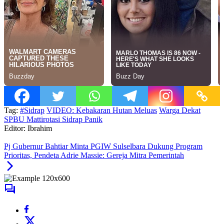
Tag:
#Sidrap
VIDEO: Kebakaran Hutan Meluas
Warga Dekat
SPBU Mattirotasi Sidrap Panik
Editor: Ibrahim
Pj Gubernur Bahtiar Minta PGIW Sulselbara Dukung Program
Prioritas, Pendeta Adrie Massie: Gereja Mitra Pemerintah