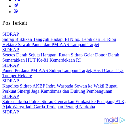
Pos Terkait
SIDRAP
Sidrap Buktikan Tangguh Hadapi El Nino, Lebih dari 51 Ribu
Hektare Sawah Panen dan PM-AAS Lampaui Target
SIDRAP
Setetes Darah Sejuta Harapan, Rutan Sidrap Gelar Donor Darah
Semarakkan HUT Ke-81 Kemerdekaan RI
SIDRAP
Panen Perdana PM-AAS Sidrap Lampaui Target, Hasil Capai 11,2
Ton per Hektare
SIDRAP
Kapolres Sidrap AKBP Indra Waspada Sowan ke Wakil Bupati,
Perkuat Sinergi Jaga Kamtibmas dan Dukung Pembangunan
SIDRAP
Satresnarkoba Polres Sidrap Gencarkan Edukasi ke Pedagang ATK,
Ajak Warga Jadi Garda Terdepan Perangi Narkoba
SIDRAP