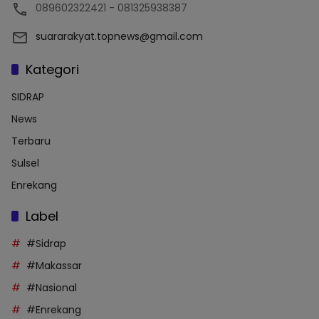
089602322421 - 081325938387
suararakyat.topnews@gmail.com
Kategori
SIDRAP
News
Terbaru
Sulsel
Enrekang
Label
#Sidrap
#Makassar
#Nasional
#Enrekang