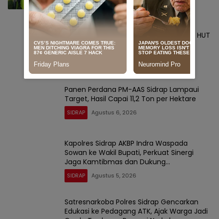
Setetes Darah Sejuta Harapan, Rutan
Sidrap Gelar Donor Darah Semarakkan HUT
Ke-81 Kemerdekaan RI
SIDRAP
Agustus 6, 2026
Panen Perdana PM-AAS Sidrap Lampaui
Target, Hasil Capai 11,2 Ton per Hektare
SIDRAP
Agustus 6, 2026
Kapolres Sidrap AKBP Indra Waspada
Sowan ke Wakil Bupati, Perkuat Sinergi
Jaga Kamtibmas dan Dukung
Pembangunan
SIDRAP
Agustus 5, 2026
Satresnarkoba Polres Sidrap Gencarkan
Edukasi ke Pedagang ATK, Ajak Warga Jadi