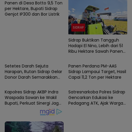
Panen di Desa Botto 9,5 Ton
per Hektare, Bupati Sidrap
Genjot IP300 dan Bor Listrik
SIDRAP
Sidrap Buktikan Tangguh
Hadapi El Nino, Lebih dari 51
Ribu Hektare Sawah Panen
SIDRAP
SIDRAP
dan PM-AAS Lampaui Target
Setetes Darah Sejuta
Panen Perdana PM-AAS
Harapan, Rutan Sidrap Gelar
Sidrap Lampaui Target, Hasil
Donor Darah Semarakkan
Capai 11,2 Ton per Hektare
SIDRAP
SIDRAP
HUT Ke-81 Kemerdekaan RI
Kapolres Sidrap AKBP Indra
Satresnarkoba Polres Sidrap
Waspada Sowan ke Wakil
Gencarkan Edukasi ke
Bupati, Perkuat Sinergi Jaga
Pedagang ATK, Ajak Warga
Kamtibmas dan Dukung
Jadi Garda Terdepan
Pembangunan
Perangi Narkoba