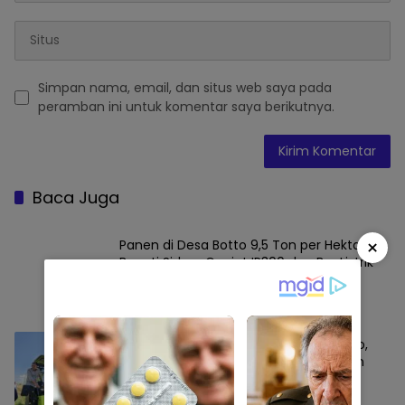
Simpan nama, email, dan situs web saya pada
peramban ini untuk komentar saya berikutnya.
Baca Juga
×
Panen di Desa Botto 9,5 Ton per Hektare,
Bupati Sidrap Genjot IP300 dan Bor Listrik
SIDRAP
Agustus 7, 2026
Sidrap Buktikan Tangguh Hadapi El Nino,
Lebih dari 51 Ribu Hektare Sawah Panen
dan PM-AAS Lampaui Target
SIDRAP
Agustus 6, 2026