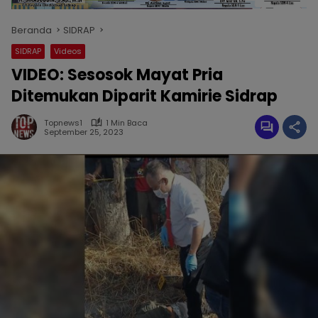
Beranda
SIDRAP
SIDRAP
Videos
VIDEO: Sesosok Mayat Pria
Ditemukan Diparit Kamirie Sidrap
Topnews1
1 Min Baca
September 25, 2023