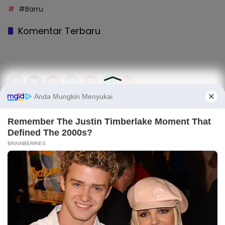
#Barru
Komentar Terbaru
Tentang Kami
Legalitas (Perizinan)
Redaksi
SOP Perlindungan Jurnalis
Kode Etik Jurnalistik (KEJ)
Kode Etik Perilaku Perusahaan (KEPP)
Pedoman Media Siber (PMS)
Kode Etik Redaksi / Perusahaan PT TOP MEDIA MANDIRI
Disclaimer
Privacy Policy
Copy Right 2025 | PT. TOP MEDIA MANDIRI
Light
Dark
×