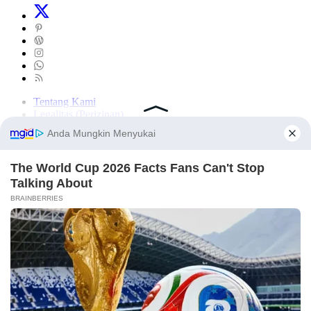
Tentang Kami
Legalitas (Perizinan)
Redaksi
SOP Perlindungan Jurnalis
Kode Etik Jurnalistik (KEJ)
Kode Etik Perilaku Perusahaan (KEPP)
Pedoman Media Siber (PMS)
Kode Etik Redaksi / Perusahaan PT TOP MEDIA MANDIRI
Disclaimer
Privacy Policy
Copy Right 2025 | PT. TOP MEDIA MANDIRI
×