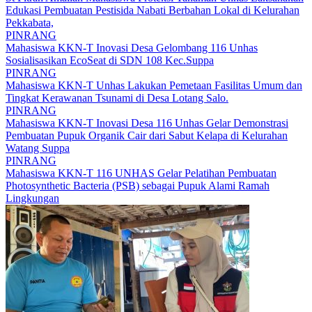
Edukasi Pembuatan Pestisida Nabati Berbahan Lokal di Kelurahan
Pekkabata,
PINRANG
Mahasiswa KKN-T Inovasi Desa Gelombang 116 Unhas
Sosialisasikan EcoSeat di SDN 108 Kec.Suppa
PINRANG
Mahasiswa KKN-T Unhas Lakukan Pemetaan Fasilitas Umum dan
Tingkat Kerawanan Tsunami di Desa Lotang Salo.
PINRANG
Mahasiswa KKN-T Inovasi Desa 116 Unhas Gelar Demonstrasi
Pembuatan Pupuk Organik Cair dari Sabut Kelapa di Kelurahan
Watang Suppa
PINRANG
Mahasiswa KKN-T 116 UNHAS Gelar Pelatihan Pembuatan
Photosynthetic Bacteria (PSB) sebagai Pupuk Alami Ramah
Lingkungan