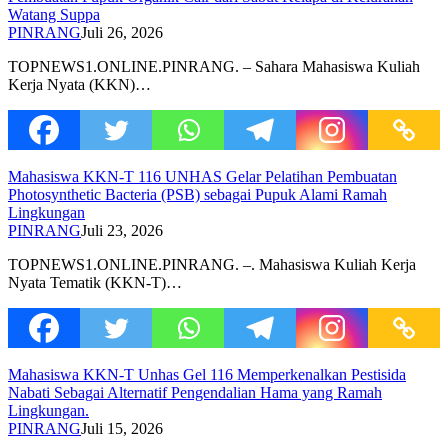
Watang Suppa
PINRANG
Juli 26, 2026
TOPNEWS1.ONLINE.PINRANG. – Sahara Mahasiswa Kuliah
Kerja Nyata (KKN)…
Mahasiswa KKN-T 116 UNHAS Gelar Pelatihan Pembuatan
Photosynthetic Bacteria (PSB) sebagai Pupuk Alami Ramah
Lingkungan
PINRANG
Juli 23, 2026
TOPNEWS1.ONLINE.PINRANG. –. Mahasiswa Kuliah Kerja
Nyata Tematik (KKN-T)…
Mahasiswa KKN-T Unhas Gel 116 Memperkenalkan Pestisida
Nabati Sebagai Alternatif Pengendalian Hama yang Ramah
Lingkungan.
PINRANG
Juli 15, 2026