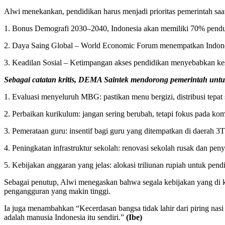
Alwi menekankan, pendidikan harus menjadi prioritas pemerintah saat 
1. Bonus Demografi 2030–2040, Indonesia akan memiliki 70% pendudu
2. Daya Saing Global – World Economic Forum menempatkan Indonesi
3. Keadilan Sosial – Ketimpangan akses pendidikan menyebabkan kes
Sebagai catatan kritis, DEMA Saintek mendorong pemerintah untu
1. Evaluasi menyeluruh MBG: pastikan menu bergizi, distribusi tepat 
2. Perbaikan kurikulum: jangan sering berubah, tetapi fokus pada kompe
3. Pemerataan guru: insentif bagi guru yang ditempatkan di daerah 3T (
4. Peningkatan infrastruktur sekolah: renovasi sekolah rusak dan penyed
5. Kebijakan anggaran yang jelas: alokasi triliunan rupiah untuk pendi
Sebagai penutup, Alwi menegaskan bahwa segala kebijakan yang di 
pengangguran yang makin tinggi.
Ia juga menambahkan “Kecerdasan bangsa tidak lahir dari piring nasi s
adalah manusia Indonesia itu sendiri.”
(Ibe)