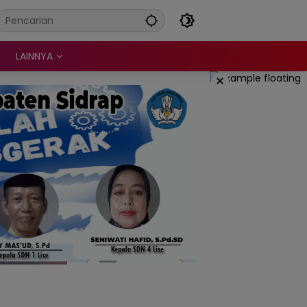
LAINNYA
×