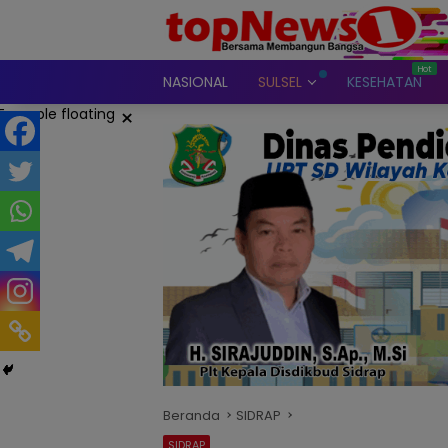
Langsung
ke
konten
NASIONAL
SULSEL
KESEHATAN
×
Beranda
SIDRAP
SIDRAP