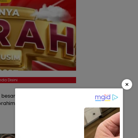
da Disini
×
 besar adalah Dewa, Asdar,
brahim, Jufri PKH, Abrisan, dan