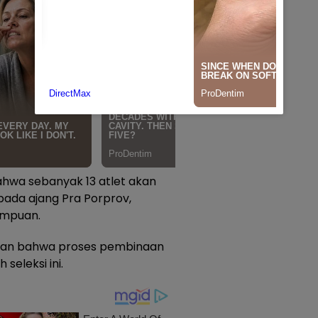
bahwa sebanyak 13 atlet akan
pada ajang Pra Porprov,
empuan.
ikan bahwa proses pembinaan
seleksi ini.