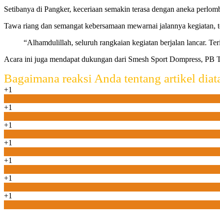
Setibanya di Pangker, keceriaan semakin terasa dengan aneka perlomb
Tawa riang dan semangat kebersamaan mewarnai jalannya kegiatan, t
“Alhamdulillah, seluruh rangkaian kegiatan berjalan lancar. T
Acara ini juga mendapat dukungan dari Smesh Sport Dompress, PB T
Bagaimana reaksi Anda tentang artikel diat
+1
0
+1
0
+1
0
+1
0
+1
0
+1
0
+1
0