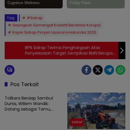
Tag:
#Sidrap
Gaungkan Semangat Kolektif Berantas Korupsi
Kajari Sidrap Pimpin Upacara Hakordia 2025
BPN Sidrap Terima Penghargaan Atas
Penyelesaian Target Sertipikasi BMN Berupa
Tanah Tahun 2025 Dari KPKNL.
Pos Terkait
SIDRAP
Tolikara Bersiap Sambut
Dunia, Willem Wandik:
Datang sebagai Tamu,
Pulang sebagai Saudara
SIDRAP