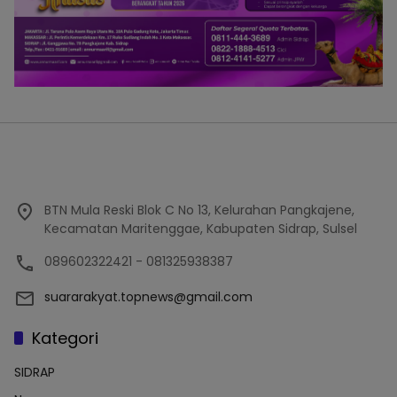
BTN Mula Reski Blok C No 13, Kelurahan Pangkajene,
Kecamatan Maritenggae, Kabupaten Sidrap, Sulsel
089602322421 - 081325938387
suararakyat.topnews@gmail.com
Kategori
SIDRAP