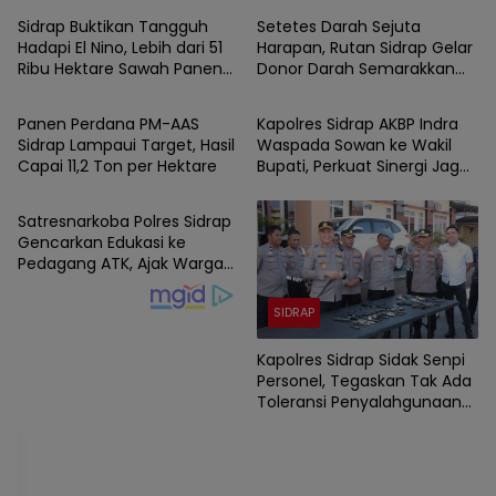
Sidrap Buktikan Tangguh
Setetes Darah Sejuta
Hadapi El Nino, Lebih dari 51
Harapan, Rutan Sidrap Gelar
Ribu Hektare Sawah Panen
Donor Darah Semarakkan
SIDRAP
SIDRAP
dan PM-AAS Lampaui Target
HUT Ke-81 Kemerdekaan RI
Panen Perdana PM-AAS
Kapolres Sidrap AKBP Indra
Sidrap Lampaui Target, Hasil
Waspada Sowan ke Wakil
Capai 11,2 Ton per Hektare
Bupati, Perkuat Sinergi Jaga
SIDRAP
Kamtibmas dan Dukung
Pembangunan
Satresnarkoba Polres Sidrap
Gencarkan Edukasi ke
Pedagang ATK, Ajak Warga
Jadi Garda Terdepan
Perangi Narkoba
SIDRAP
Kapolres Sidrap Sidak Senpi
Personel, Tegaskan Tak Ada
Toleransi Penyalahgunaan
Senjata Dinas