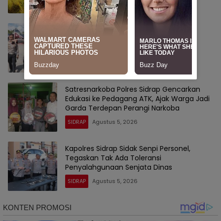
Kapolres Sidrap AKBP Indra Waspada
Sowan ke Wakil Bupati, Perkuat Sinergi
Jaga Kamtibmas dan Dukung
Pembangunan
SIDRAP
Agustus 5, 2026
Satresnarkoba Polres Sidrap Gencarkan
Edukasi ke Pedagang ATK, Ajak Warga Jadi
Garda Terdepan Perangi Narkoba
SIDRAP
Agustus 5, 2026
Kapolres Sidrap Sidak Senpi Personel,
Tegaskan Tak Ada Toleransi
Penyalahgunaan Senjata Dinas
SIDRAP
Agustus 5, 2026