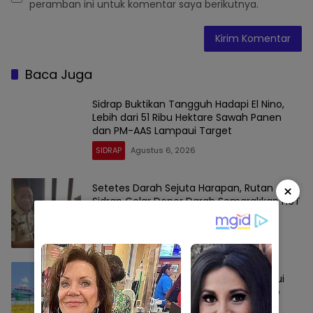
peramban ini untuk komentar saya berikutnya.
Baca Juga
Sidrap Buktikan Tangguh Hadapi El Nino,
Lebih dari 51 Ribu Hektare Sawah Panen
dan PM-AAS Lampaui Target
SIDRAP
Agustus 6, 2026
×
Setetes Darah Sejuta Harapan, Rutan
Sidrap Gelar Donor Darah Semarakkan HUT
Ke-81 Kemerdekaan RI
SIDRAP
Agustus 6, 2026
Panen Perdana PM-AAS Sidrap Lampaui
Target, Hasil Capai 11,2 Ton per Hektare
SIDRAP
Agustus 6, 2026