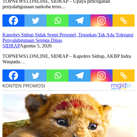
TOPNEWS1.ONLINE, SIDRAP – Upaya pencegahan
penyalahgunaan narkoba terus…
Kapolres Sidrap Sidak Senpi Personel, Tegaskan Tak Ada Toleransi
Penyalahgunaan Senjata Dinas
SIDRAP
Agustus 5, 2026
TOPNEWS1.ONLINE, SIDRAP – Kapolres Sidrap, AKBP Indra
Waspada…