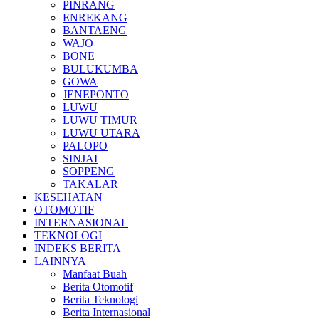
PINRANG
ENREKANG
BANTAENG
WAJO
BONE
BULUKUMBA
GOWA
JENEPONTO
LUWU
LUWU TIMUR
LUWU UTARA
PALOPO
SINJAI
SOPPENG
TAKALAR
KESEHATAN
OTOMOTIF
INTERNASIONAL
TEKNOLOGI
INDEKS BERITA
LAINNYA
Manfaat Buah
Berita Otomotif
Berita Teknologi
Berita Internasional