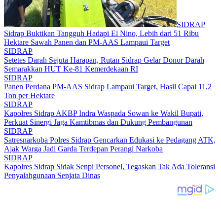
SIDRAP
Sidrap Buktikan Tangguh Hadapi El Nino, Lebih dari 51 Ribu
Hektare Sawah Panen dan PM-AAS Lampaui Target
SIDRAP
Setetes Darah Sejuta Harapan, Rutan Sidrap Gelar Donor Darah
Semarakkan HUT Ke-81 Kemerdekaan RI
SIDRAP
Panen Perdana PM-AAS Sidrap Lampaui Target, Hasil Capai 11,2
Ton per Hektare
SIDRAP
Kapolres Sidrap AKBP Indra Waspada Sowan ke Wakil Bupati,
Perkuat Sinergi Jaga Kamtibmas dan Dukung Pembangunan
SIDRAP
Satresnarkoba Polres Sidrap Gencarkan Edukasi ke Pedagang ATK,
Ajak Warga Jadi Garda Terdepan Perangi Narkoba
SIDRAP
Kapolres Sidrap Sidak Senpi Personel, Tegaskan Tak Ada Toleransi
Penyalahgunaan Senjata Dinas