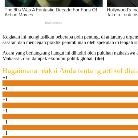
Kegiatan ini menghasilkan beberapa poin penting, di antaranya urgen
sasaran dan mencegah praktik penimbunan oleh spekulan di tengah situ
Acara yang berlangsung hangat ini dihadiri oleh puluhan mahasiswa 
Makassar, dari dampak ekonomi-politik global.
(ibe)
Bagaimana reaksi Anda tentang artikel diat
+1
0
+1
0
+1
0
+1
0
+1
0
+1