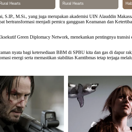
vai, S.IP., M.Si., yang juga merupakan akademisi UIN Alauddin Makas
t bertransformasi menjadi pemicu gangguan Keamanan dan Ketertiban 
 Eksekutif Green Diplomacy Network, menekankan pentingnya transisi
api ancaman nyata bagi ketersediaan BBM di SPBU kita dan gas di dapur
asi energi serta memastikan stabilitas Kamtibmas tetap terjaga melalui