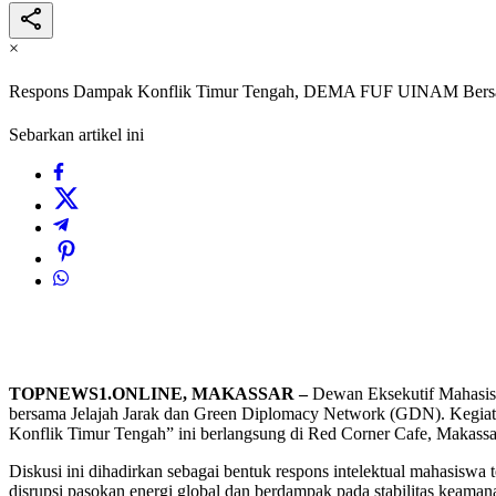
×
Respons Dampak Konflik Timur Tengah, DEMA FUF UINAM Bersam
Sebarkan artikel ini
TOPNEWS1.ONLINE, MAKASSAR –
Dewan Eksekutif Mahasisw
bersama Jelajah Jarak dan Green Diplomacy Network (GDN). Kegi
Konflik Timur Tengah” ini berlangsung di Red Corner Cafe, Makassar
Diskusi ini dihadirkan sebagai bentuk respons intelektual mahasiswa
disrupsi pasokan energi global dan berdampak pada stabilitas keaman