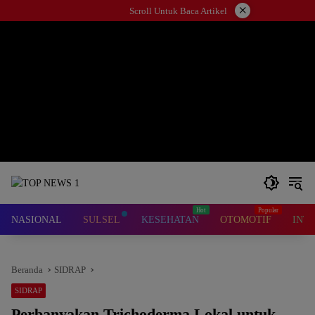
Langsung
×
Scroll Untuk Baca Artikel
ke
konten
NASIONAL
SULSEL
KESEHATAN
OTOMOTIF
INT
Beranda
SIDRAP
SIDRAP
Perbanyakan Trichoderma Lokal untuk