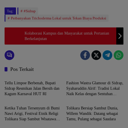
Tag:
#Sidrap
Perbanyakan Trichoderma Lokal untuk Tekan Biaya Produksi
Kolaborasi Kampus dan Masyarakat untuk Pertanian
Berkelanjutan
Pos Terkait
SIDRAP
SIDRAP
Tellu Limpoe Berbenah, Bupati
Fashion Wastra Glamour di Sidrap,
Sidrap Resmikan Jalan Bersih dan
Syaharuddin Alrif: Tradisi Lokal
Kagum Karnaval HUT RI
Naik Kelas dengan Sentuhan
SIDRAP
SIDRAP
Modern
Ketika Tuhan Tersenyum di Bumi
Tolikara Bersiap Sambut Dunia,
Nawi Arigi, Festival Etnik Religi
Willem Wandik: Datang sebagai
Tolikara Siap Sambut Wisatawan
Tamu, Pulang sebagai Saudara
SIDRAP
SIDRAP
Dunia