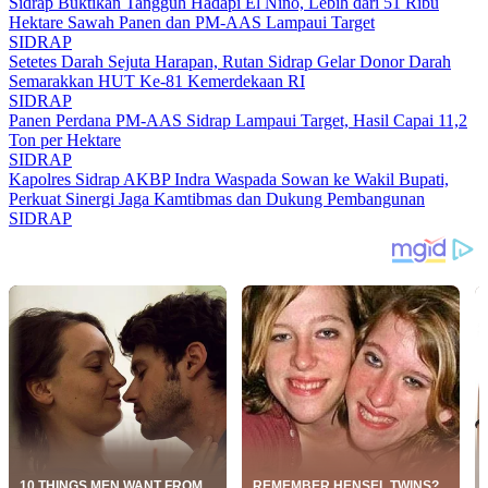
Sidrap Buktikan Tangguh Hadapi El Nino, Lebih dari 51 Ribu
Hektare Sawah Panen dan PM-AAS Lampaui Target
SIDRAP
Setetes Darah Sejuta Harapan, Rutan Sidrap Gelar Donor Darah
Semarakkan HUT Ke-81 Kemerdekaan RI
SIDRAP
Panen Perdana PM-AAS Sidrap Lampaui Target, Hasil Capai 11,2
Ton per Hektare
SIDRAP
Kapolres Sidrap AKBP Indra Waspada Sowan ke Wakil Bupati,
Perkuat Sinergi Jaga Kamtibmas dan Dukung Pembangunan
SIDRAP