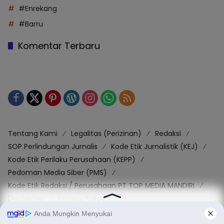
#Enrekang
#Barru
Komentar Terbaru
Tentang Kami
Legalitas (Perizinan)
Redaksi
SOP Perlindungan Jurnalis
Kode Etik Jurnalistik (KEJ)
Kode Etik Perilaku Perusahaan (KEPP)
Pedoman Media Siber (PMS)
Kode Etik Redaksi / Perusahaan PT TOP MEDIA MANDIRI
Disclaimer
Privacy Policy
Copy Right 2025 | PT. TOP MEDIA MANDIRI