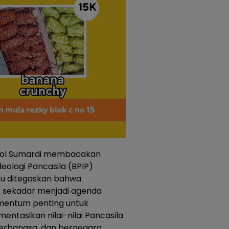
pol Sumardi membacakan
ologi Pancasila (BPIP)
tu ditegaskan bahwa
ak sekadar menjadi agenda
mentum penting untuk
ntasikan nilai-nilai Pancasila
erbangsa, dan bernegara.