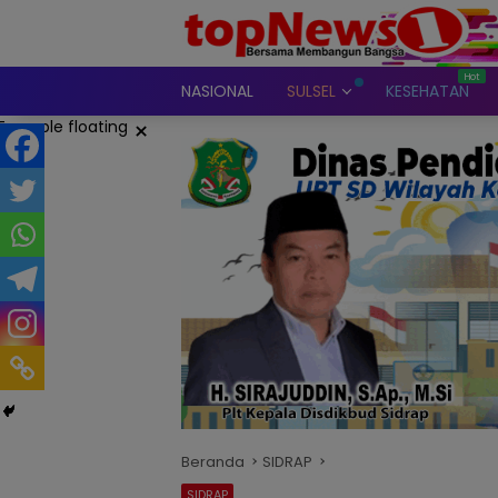
Langsung
ke
konten
NASIONAL
SULSEL
KESEHATAN
×
Beranda
SIDRAP
SIDRAP