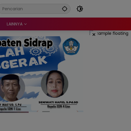
LAINNYA
×