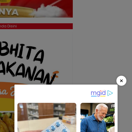
da Disini
×