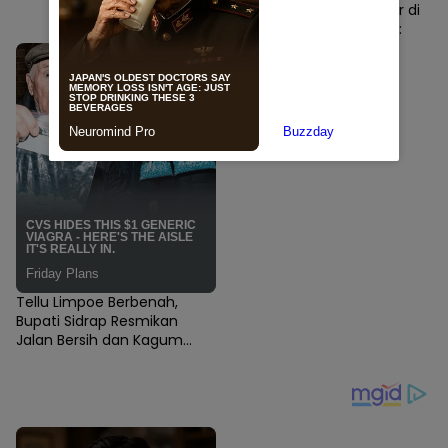
Fashion Wastra Glamour di
Sidrap, Syaharuddin Alrif:
Tradisi Lokal Naik Kelas
dengan Sentuhan Modern
Tellu Limpoe Berbenah,
Bupati Sidrap Resmikan
Jalan Bersih dan Kagum
Karnaval HUT RI