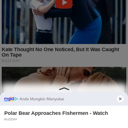
Light
Dark
×