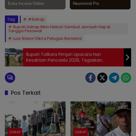
Tag:
#Sidrap
Bupati Sidrap Bikin Heboh Sambut Jemaah Haji di
Tangga Pesawat
Luar Biasa! Dikira Petugas Bandara
Bupati Tolikara Pimpin Upacara Hari
Kesaktian Pancasila 2026, Tegaskan
Semangat Tolikara RAMAH
Pos Terkait
SIDRAP
SIDRAP