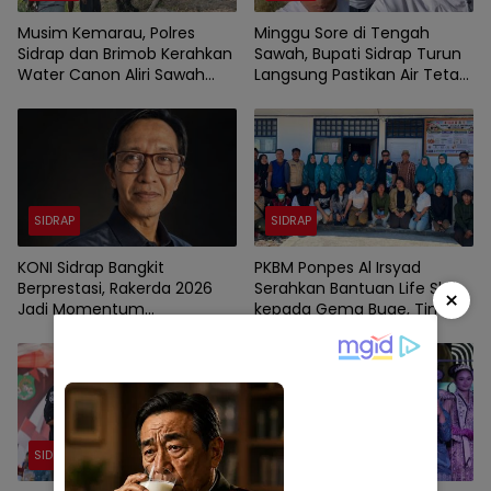
Musim Kemarau, Polres
Minggu Sore di Tengah
Sidrap dan Brimob Kerahkan
Sawah, Bupati Sidrap Turun
Water Canon Aliri Sawah
Langsung Pastikan Air Tetap
Warga
Mengalir ke Lahan Petani
SIDRAP
SIDRAP
KONI Sidrap Bangkit
PKBM Ponpes Al Irsyad
Berprestasi, Rakerda 2026
Serahkan Bantuan Life Skill
×
Jadi Momentum
kepada Gema Buae, Tim
Kebangkitan Olahraga
Penggerak PKK Sidrap
Berikan Coaching.
SIDRAP
SIDRAP