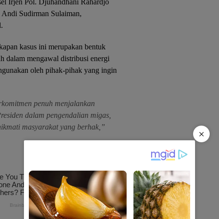
el Irjen Pol. Djuhandhani Rahardjo
n Andi Sudirman Sulaiman,
.
apan kasus ini merupakan bentuk
h dalam mengawal distribusi energi
lahgunakan oleh pihak-pihak yang ingin
berkomitmen penuh menjalankan
Presiden dalam pengendalian migas,
nikmati masyarakat yang berhak,”
×