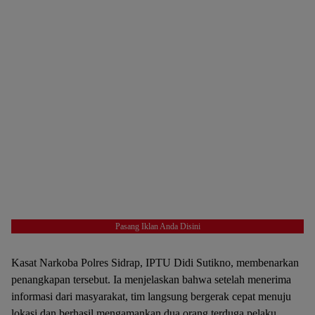
Pasang Iklan Anda Disini
Kasat Narkoba Polres Sidrap, IPTU Didi Sutikno, membenarkan
penangkapan tersebut. Ia menjelaskan bahwa setelah menerima
informasi dari masyarakat, tim langsung bergerak cepat menuju
lokasi dan berhasil mengamankan dua orang terduga pelaku.