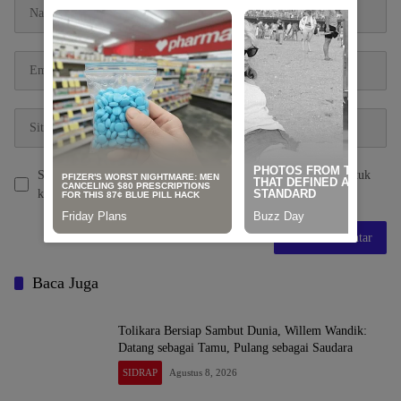
Simpan nama, email, dan situs web saya pada peramban ini untuk
komentar saya berikutnya.
Baca Juga
Tolikara Bersiap Sambut Dunia, Willem Wandik:
Datang sebagai Tamu, Pulang sebagai Saudara
SIDRAP
Agustus 8, 2026