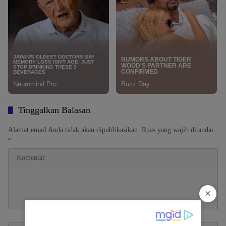
Tinggalkan Balasan
Alamat email Anda tidak akan dipublikasikan.
Ruas yang wajib ditandai
*
×