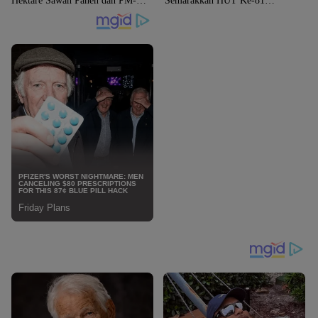
Hektare Sawah Panen dan PM-
Semarakkan HUT Ke-81
AAS Lampaui Target
Kemerdekaan RI