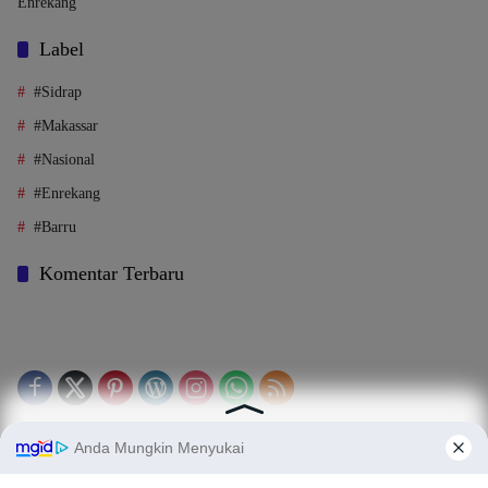
Enrekang
Label
#Sidrap
#Makassar
#Nasional
#Enrekang
#Barru
Komentar Terbaru
Tentang Kami
Legalitas (Perizinan)
Redaksi