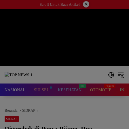
Langsung
×
Scroll Untuk Baca Artikel
ke
konten
NASIONAL
SULSEL
KESEHATAN
OTOMOTIF
INT
Beranda
SIDRAP
SIDRAP
Digerebek di Panca Rijang, Dua