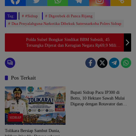
Tag:
#Sidrap
Digerebek di Panca Rijang
Dua Penyalahguna Narkotika Dibekuk Satresnarkoba Polres Sidrap
Polda Sulsel Bongkar Sindikat BBM Subsidi, 45
Tersangka Dijerat dan Kerugian Negara Rp69,9 Miliar
Terselamatkan
Pos Terkait
SIDRAP
Bupati Sidrap Pacu IP300 di
Botto, 10 Hektare Sawah Mulai
Digarap dengan Rotavator dan
Traktor
SIDRAP
Tolikara Bersiap Sambut Dunia,