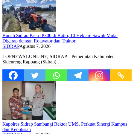
Bupati Sidrap Pacu IP300 di Botto, 10 Hektare Sawah Mulai
Digarap dengan Rotavator dan Traktor
SIDRAP
Agustus 7, 2026
TOPNEWS1.ONLINE, SIDRAP – Pemerintah Kabupaten
Sidenreng Rappang (Sidrap)…
Kapolres Sidrap Sambangi Rektor UMS, Perkuat Sinergi Kampus
dan Kepolisian