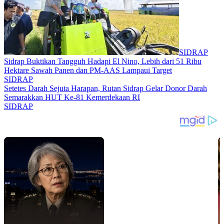
SIDRAP
Sidrap Buktikan Tangguh Hadapi El Nino, Lebih dari 51 Ribu
Hektare Sawah Panen dan PM-AAS Lampaui Target
SIDRAP
Setetes Darah Sejuta Harapan, Rutan Sidrap Gelar Donor Darah
Semarakkan HUT Ke-81 Kemerdekaan RI
SIDRAP