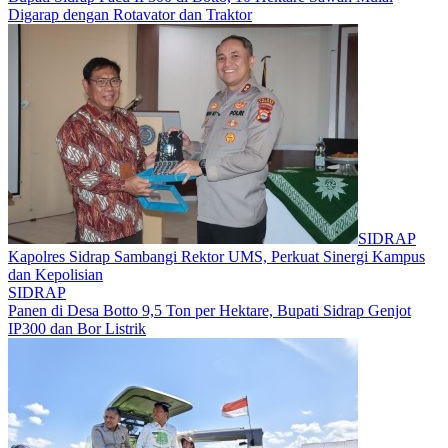
Digarap dengan Rotavator dan Traktor
SIDRAP
Kapolres Sidrap Sambangi Rektor UMS, Perkuat Sinergi Kampus
dan Kepolisian
SIDRAP
Panen di Desa Botto 9,5 Ton per Hektare, Bupati Sidrap Genjot
IP300 dan Bor Listrik