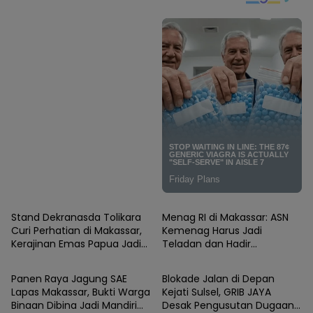
116 Unhas
Makassar.
MAKASSAR
MAKASSAR
Stand Dekranasda Tolikara
Menag RI di Makassar: ASN
Curi Perhatian di Makassar,
Kemenag Harus Jadi
Kerajinan Emas Papua Jadi
Teladan dan Hadir
MAKASSAR
MAKASSAR
Primadona Pengunjung
Membawa Dampak Nyata
bagi Masyarakat
Panen Raya Jagung SAE
Blokade Jalan di Depan
Lapas Makassar, Bukti Warga
Kejati Sulsel, GRIB JAYA
Binaan Dibina Jadi Mandiri
Desak Pengusutan Dugaan