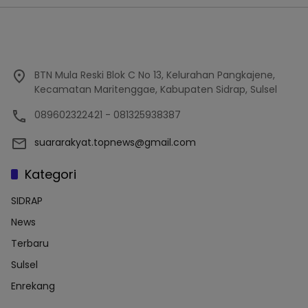
BTN Mula Reski Blok C No 13, Kelurahan Pangkajene,
Kecamatan Maritenggae, Kabupaten Sidrap, Sulsel
089602322421 - 081325938387
suararakyat.topnews@gmail.com
Kategori
SIDRAP
News
Terbaru
Sulsel
Enrekang