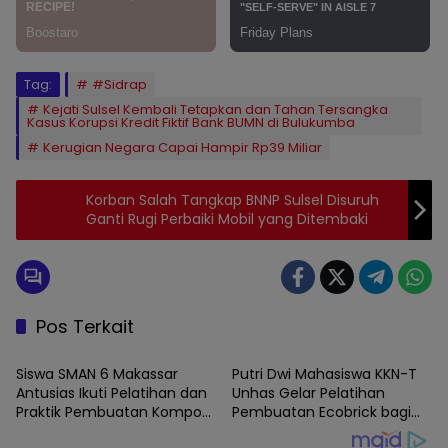
Tag:
#Sidrap
Kejati Sulsel Kembali Tetapkan dan Tahan Tersangka
Kasus Korupsi Kredit Fiktif Bank BUMN di Bulukumba
Kerugian Negara Capai Hampir Rp39 Miliar
Korban Salah Tangkap BNNP Sulsel Disuruh
Ganti Rugi Perbaiki Mobil yang Ditembaki
Pos Terkait
MAKASSAR
MAKASSAR
Siswa SMAN 6 Makassar
Putri Dwi Mahasiswa KKN-T
Antusias Ikuti Pelatihan dan
Unhas Gelar Pelatihan
Praktik Pembuatan Kompos
Pembuatan Ecobrick bagi
Bersama Mahasiswa KKNT
Siswa SMA Negeri 6