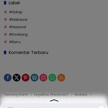
Label
#Sidrap
#Makassar
#Nasional
#Enrekang
#Barru
Komentar Terbaru
Tentang Kami
Legalitas (Perizinan)
Redaksi
SOP Perlindungan Jurnalis
Kode Etik Jurnalistik (KEJ)
Kode Etik Perilaku Perusahaan (KEPP)