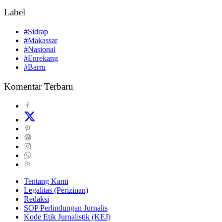
Label
#Sidrap
#Makassar
#Nasional
#Enrekang
#Barru
Komentar Terbaru
Tentang Kami
Legalitas (Perizinan)
Redaksi
SOP Perlindungan Jurnalis
Kode Etik Jurnalistik (KEJ)