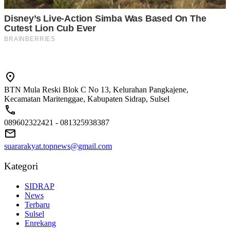
BTN Mula Reski Blok C No 13, Kelurahan Pangkajene,
Kecamatan Maritenggae, Kabupaten Sidrap, Sulsel
089602322421 - 081325938387
suararakyat.topnews@gmail.com
Kategori
SIDRAP
News
Terbaru
Sulsel
Enrekang