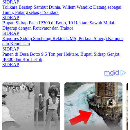
SIDRAP
Tolikara Bersiap Sambut Dunia, Willem Wandik: Datang sebagai
Tamu, Pulang sebagai Saudara
SIDRAP
Bupati Sidrap Pacu IP300 di Botto, 10 Hektare Sawah Mulai
Digarap dengan Rotavator dan Traktor
SIDRAP
Kapolres Sidrap Sambangi Rektor UMS, Perkuat Sinergi Kampus
dan Kepolisian
SIDRAP
Panen di Desa Botto 9,5 Ton per Hektare, Bupati Sidrap Genjot
IP300 dan Bor Listrik
SIDRAP