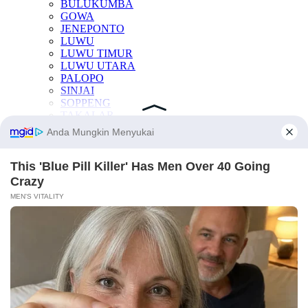
BULUKUMBA
GOWA
JENEPONTO
LUWU
LUWU TIMUR
LUWU UTARA
PALOPO
SINJAI
SOPPENG
TAKALAR
KESEHATAN
OTOMOTIF
INTERNASIONAL
TEKNOLOGI
INDEKS BERITA
LAINNYA
Manfaat Buah
Berita Otomotif
Berita Teknologi
Berita Internasional
Nissan
Mitsubishi
Rusia
Ukraina