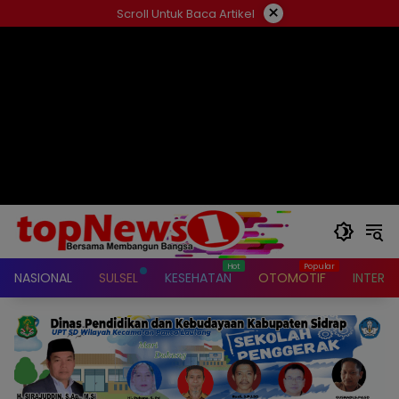
Langsung
×
Scroll Untuk Baca Artikel
ke
konten
NASIONAL
SULSEL
KESEHATAN
OTOMOTIF
INTERN