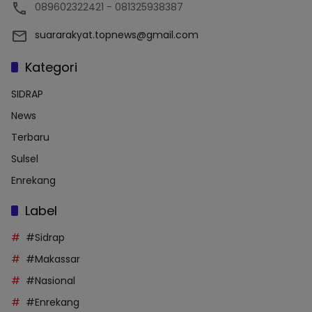
089602322421 - 081325938387
suararakyat.topnews@gmail.com
Kategori
SIDRAP
News
Terbaru
Sulsel
Enrekang
Label
#Sidrap
#Makassar
#Nasional
#Enrekang