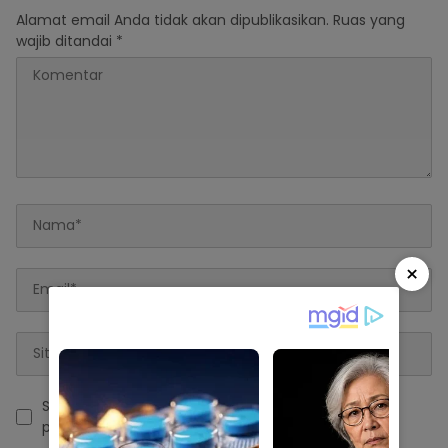
Alamat email Anda tidak akan dipublikasikan.
Ruas yang
wajib ditandai
*
×
Simpan nama, email, dan situs web saya pada
peramban ini untuk komentar saya berikutnya.