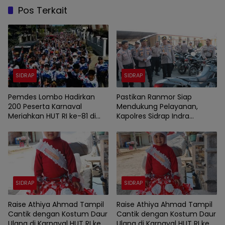
Pos Terkait
SIDRAP
SIDRAP
Pemdes Lombo Hadirkan
Pastikan Ranmor Siap
200 Peserta Karnaval
Mendukung Pelayanan,
Meriahkan HUT RI ke-81 di
Kapolres Sidrap Indra
Desa Bola Bulu
Waspada Cek Kendaraan
Dinas
SIDRAP
SIDRAP
Raise Athiya Ahmad Tampil
Raise Athiya Ahmad Tampil
Cantik dengan Kostum Daur
Cantik dengan Kostum Daur
Ulang di Karnaval HUT RI ke-
Ulang di Karnaval HUT RI ke-