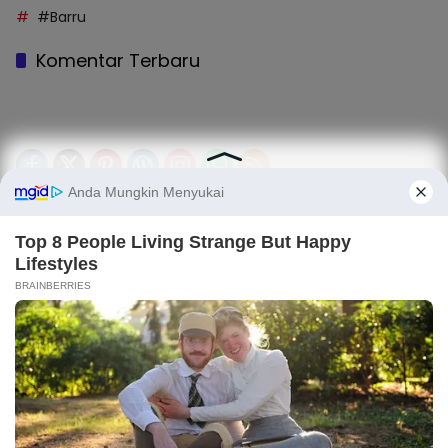
#Barru
Komentar Terbaru
Tentang Kami
Legalitas (Perizinan)
Redaksi
SOP Perlindungan Jurnalis
Kode Etik Jurnalistik (KEJ)
Kode Etik Perilaku Perusahaan (KEPP)
Pedoman Media Siber (PMS)
Kode Etik Redaksi / Perusahaan PT TOP MEDIA MANDIRI
Disclaimer
Privacy Policy
Copy Right 2025 | PT. TOP MEDIA MANDIRI
Light
Dark
×