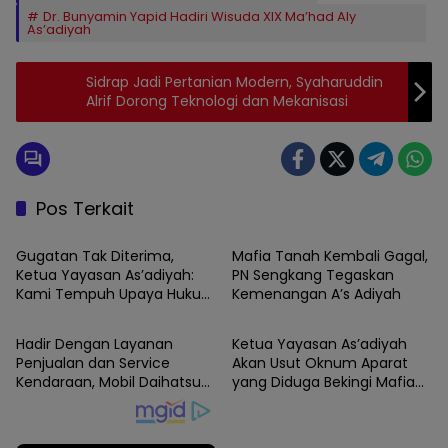
Dr. Bunyamin Yapid Hadiri Wisuda XIX Ma’had Aly
As’adiyah
Sidrap Jadi Pertanian Modern, Syaharuddin
Alrif Dorong Teknologi dan Mekanisasi
Pos Terkait
WAJO
WAJO
Gugatan Tak Diterima,
Mafia Tanah Kembali Gagal,
Ketua Yayasan As’adiyah:
PN Sengkang Tegaskan
Kami Tempuh Upaya Hukum
Kemenangan A’s Adiyah
Berita
WAJO
Selanjutnya
Hadir Dengan Layanan
Ketua Yayasan As’adiyah
Penjualan dan Service
Akan Usut Oknum Aparat
Kendaraan, Mobil Daihatsu
yang Diduga Bekingi Mafia
Semakin Diminati Warga
Tanah di Lahan Wakaf
Sidrap.