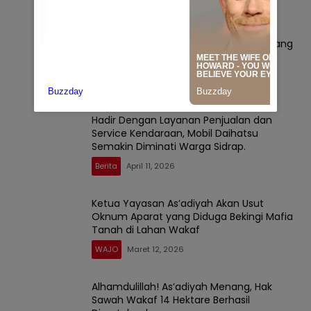
Mafia Tanah Kembali Gagal, PN Sengkang
Tegaskan Kemenangan A’s Adiyah
WAJO
April 17, 2026
Hadir Dengan Layanan Penjualan dan
Service Kendaraan, Mobil Daihatsu
Semakin Diminati Warga Sidrap.
Berita
April 11, 2026
Ketua Yayasan As’adiyah Akan Usut
Oknum Aparat yang Diduga Bekingi Mafia
Tanah di Lahan Wakaf
WAJO
Maret 12, 2026
Alhamdulillah! As’adiyah Menang, Hak
Sawah Wakaf 14 Hektare Berhasil