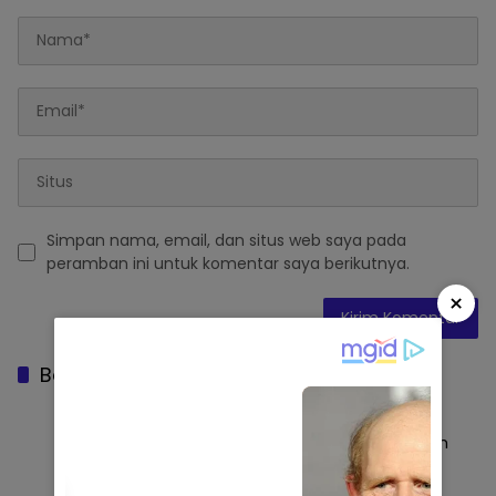
Simpan nama, email, dan situs web saya pada
peramban ini untuk komentar saya berikutnya.
×
Baca Juga
Gugatan Tak Diterima, Ketua Yayasan
As’adiyah: Kami Tempuh Upaya Hukum
Selanjutnya
WAJO
Juni 20, 2026