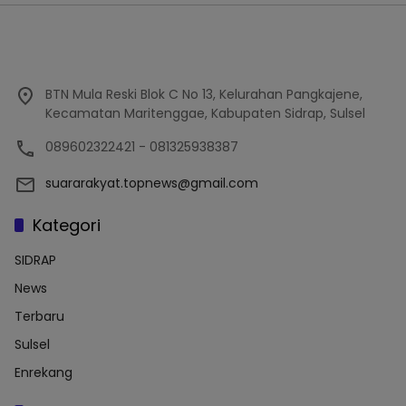
BTN Mula Reski Blok C No 13, Kelurahan Pangkajene,
Kecamatan Maritenggae, Kabupaten Sidrap, Sulsel
089602322421 - 081325938387
suararakyat.topnews@gmail.com
Kategori
SIDRAP
News
Terbaru
Sulsel
Enrekang