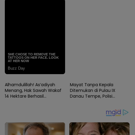
WAJO
WAJO
Alhamdulillah! As’adiyah
Mayat Tanpa Kepala
Menang, Hak Sawah Wakaf
Ditemukan di Pulau IX
14 Hektare Berhasil
Danau Tempe, Polisi
Dipertahankan
Evakuasi ke RSUD
Lamaddukkelleng