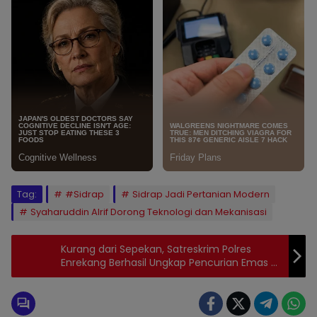
Tag:
#Sidrap
Sidrap Jadi Pertanian Modern
Syaharuddin Alrif Dorong Teknologi dan Mekanisasi
Kurang dari Sepekan, Satreskrim Polres
Enrekang Berhasil Ungkap Pencurian Emas di
Masalle