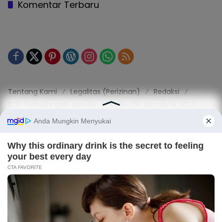
Komentar Terbaru
Tentang Kami
Legalitas (Perizinan)
Redaksi
SOP Perlindungan Jurnalis
Kode Etik Jurnalistik (KEJ)
Kode Etik Perilaku Perusahaan (KEPP)
Pedoman Media Siber (PMS)
Kode Etik Redaksi / Perusahaan PT TOP MEDIA MANDIRI
Disclaimer
Privacy Policy
Copy Right 2025 | PT. TOP MEDIA MANDIRI