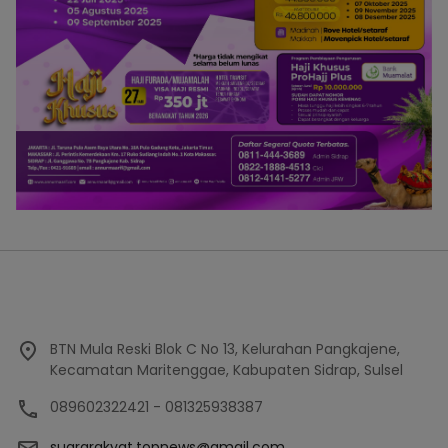
BTN Mula Reski Blok C No 13, Kelurahan Pangkajene,
Kecamatan Maritenggae, Kabupaten Sidrap, Sulsel
089602322421 - 081325938387
suararakyat.topnews@gmail.com