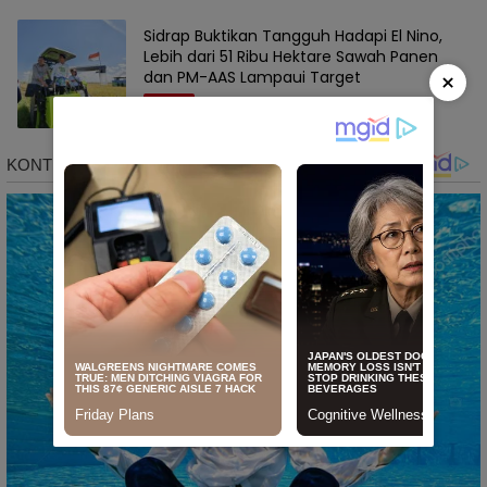
Sidrap Buktikan Tangguh Hadapi El Nino,
Lebih dari 51 Ribu Hektare Sawah Panen
×
dan PM-AAS Lampaui Target
SIDRAP
Agustus 6, 2026