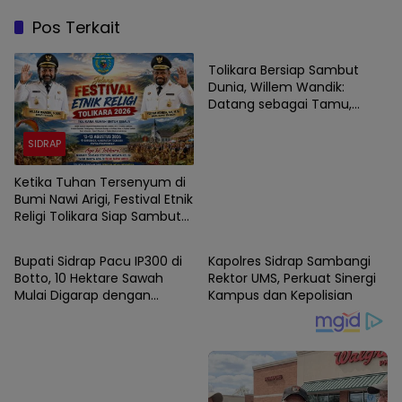
Pos Terkait
SIDRAP
Tolikara Bersiap Sambut
Dunia, Willem Wandik:
Datang sebagai Tamu,
Pulang sebagai Saudara
SIDRAP
Ketika Tuhan Tersenyum di
Bumi Nawi Arigi, Festival Etnik
Religi Tolikara Siap Sambut
SIDRAP
SIDRAP
Wisatawan Dunia
Bupati Sidrap Pacu IP300 di
Kapolres Sidrap Sambangi
Botto, 10 Hektare Sawah
Rektor UMS, Perkuat Sinergi
Mulai Digarap dengan
Kampus dan Kepolisian
Rotavator dan Traktor