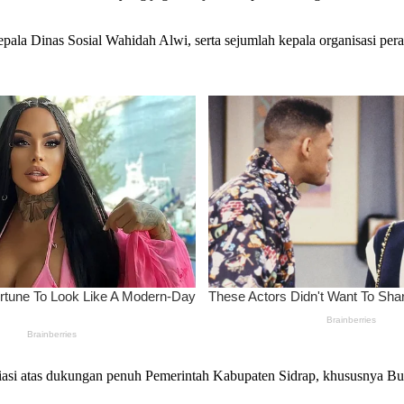
ala Dinas Sosial Wahidah Alwi, serta sejumlah kepala organisasi pera
si atas dukungan penuh Pemerintah Kabupaten Sidrap, khususnya Bupa