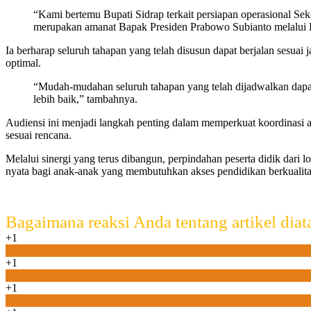
“Kami bertemu Bupati Sidrap terkait persiapan operasional 
merupakan amanat Bapak Presiden Prabowo Subianto melalui K
Ia berharap seluruh tahapan yang telah disusun dapat berjalan sesuai
optimal.
“Mudah-mudahan seluruh tahapan yang telah dijadwalkan dapat
lebih baik,” tambahnya.
Audiensi ini menjadi langkah penting dalam memperkuat koordinasi a
sesuai rencana.
Melalui sinergi yang terus dibangun, perpindahan peserta didik dar
nyata bagi anak-anak yang membutuhkan akses pendidikan berkualit
Bagaimana reaksi Anda tentang artikel diat
+1
0
+1
0
+1
0