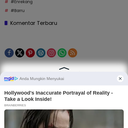
#Enrekang
#Barru
Komentar Terbaru
Tentang Kami
Legalitas (Perizinan)
Redaksi
SOP Perlindungan Jurnalis
Kode Etik Jurnalistik (KEJ)
Kode Etik Perilaku Perusahaan (KEPP)
Pedoman Media Siber (PMS)
Kode Etik Redaksi / Perusahaan PT TOP MEDIA MANDIRI
Disclaimer
Privacy Policy
Copy Right 2025 | PT. TOP MEDIA MANDIRI