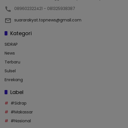
089602322421 - 081325938387
suararakyat.topnews@gmail.com
Kategori
SIDRAP
News
Terbaru
Sulsel
Enrekang
Label
#Sidrap
#Makassar
#Nasional