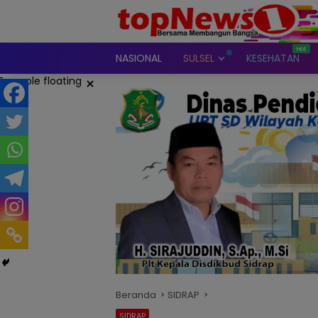
Langsung
ke
konten
NASIONAL
SULSEL
KESEHATAN
×
Beranda
SIDRAP
SIDRAP