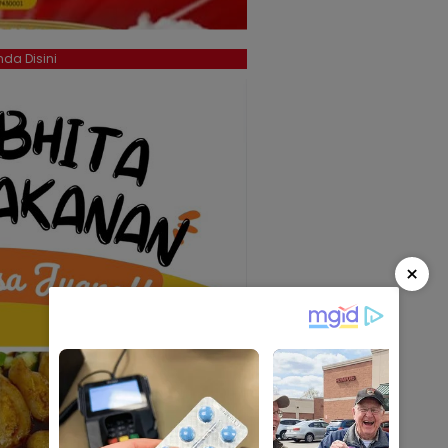
da Disini
×