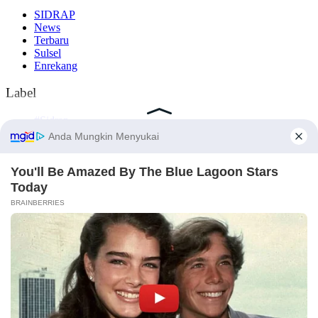
SIDRAP
News
Terbaru
Sulsel
Enrekang
Label
#Sidrap
#Makassar
#Nasional
#Enrekang
#Barru
Komentar Terbaru