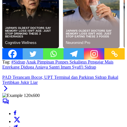
Tag:
#Sidrap
Anak Pimpinan Ponpes Sekaligus Pengajar Mais
Enrekang Diduga Aniaya Santri Imam Syafi'i Sidrap
PAD Terancam Bocor, UPT Terminal dan Parkiran Sidrap Bakal
Tertibkan Jukir Liar