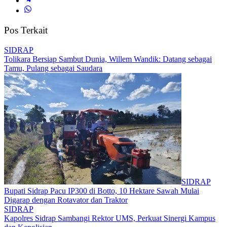
Pos Terkait
SIDRAP
Tolikara Bersiap Sambut Dunia, Willem Wandik: Datang sebagai
Tamu, Pulang sebagai Saudara
SIDRAP
Bupati Sidrap Pacu IP300 di Botto, 10 Hektare Sawah Mulai
Digarap dengan Rotavator dan Traktor
SIDRAP
Kapolres Sidrap Sambangi Rektor UMS, Perkuat Sinergi Kampus