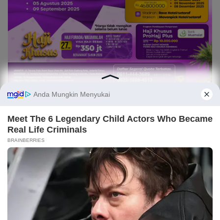
BTN Mula Reski Blok C No 13, Kelurahan Pangkajene,
Kecamatan Maritenggae, Kabupaten Sidrap, Sulsel
089602322421 - 081325938387
Light
Dark
×
suararakyat.topnews@gmail.com