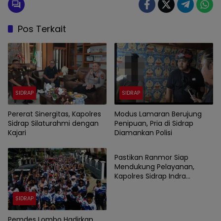
Pos Terkait
SIDRAP
SIDRAP
Pererat Sinergitas, Kapolres
Modus Lamaran Berujung
Sidrap Silaturahmi dengan
Penipuan, Pria di Sidrap
Kajari
Diamankan Polisi
SIDRAP
Pastikan Ranmor Siap
Mendukung Pelayanan,
Kapolres Sidrap Indra
Waspada Cek Kendaraan
Dinas
SIDRAP
Pemdes Lombo Hadirkan