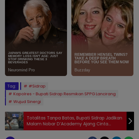
Tag:
#Sidrap
Kapolres - Bupati Sidrap Resmikan SPPG Lancirang
Wujud Sinergi
Totalitas Tanpa Batas, Bupati Sidrap Jadikan
Malam Nobar D’Academy Ajang Cinta
Daerah