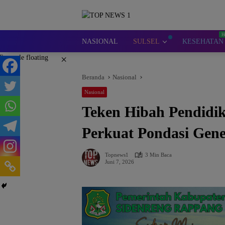
Langsung
ke
konten
NASIONAL
SULSEL
KESEHATAN
×
Beranda
Nasional
Nasional
Teken Hibah Pendidi
Perkuat Pondasi Gene
Topnews1
3 Min Baca
Juni 7, 2026