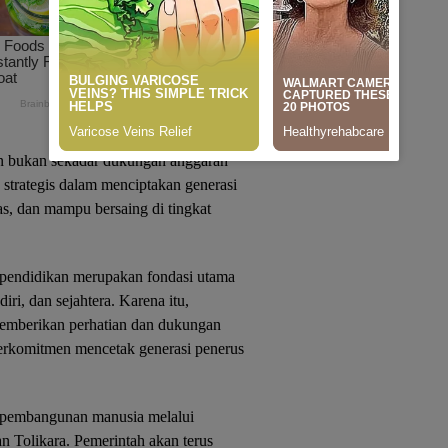
an bukan sekadar dukungan anggaran
strategis dalam menciptakan generasi
tas, dan mampu bersaing di tingkat
pendidikan merupakan fondasi utama
i, dan sejahtera. Karena itu,
memberikan perhatian dan dukungan
erkomitmen mencetak generasi penerus
 pembangunan manusia melalui
n Tolikara. Pemerintah akan terus