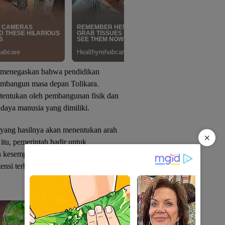
 menegaskan bahwa pendidikan
membangun masa depan Tolikara.
tentukan oleh pembangunan fisik dan
r daya manusia yang dimiliki.
g yang hasilnya akan menentukan arah
×
tu, pemerintah hadir untuk
 kesempatan belajar yang layak,
nsi terbaiknya,” ujar Willem Wandik.