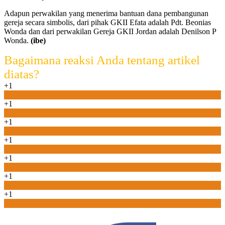
Adapun perwakilan yang menerima bantuan dana pembangunan
gereja secara simbolis, dari pihak GKII Efata adalah Pdt. Beonias
Wonda dan dari perwakilan Gereja GKII Jordan adalah Denilson P
Wonda.
(ibe)
Bagaimana reaksi Anda tentang artikel
diatas?
+1
0
+1
0
+1
0
+1
0
+1
0
+1
0
+1
0