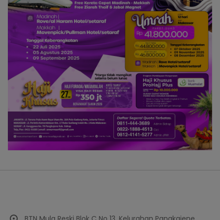
BTN Mula Reski Blok C No 13, Kelurahan Pangkajene,