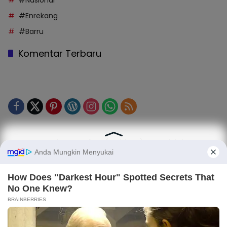
#Nasional
#Enrekang
#Barru
Komentar Terbaru
Tentang Kami
Legalitas (Perizinan)
Redaksi
SOP Perlindungan Jurnalis
Kode Etik Jurnalistik (KEJ)
Kode Etik Perilaku Perusahaan (KEPP)
Pedoman Media Siber (PMS)
Kode Etik Redaksi / Perusahaan PT TOP MEDIA MANDIRI
Disclaimer
Privacy Policy
Copy Right 2025 | PT. TOP MEDIA MANDIRI