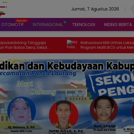
Jumat, 7 Agustus 2026
OTOMOTIF
INTERNASIONAL
TEKNOLOGI
INDEKS BERITA
Mahasiswa KKN Unhas Laksanakan
BUD
Program Matti BCS untuk Menilai Kondisi
dal
7
Tubuh dan Estimasi Berat Badan Sapi di
Ket
Desa Mattirowalie
Des