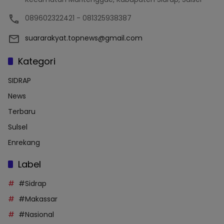
089602322421 - 081325938387
suararakyat.topnews@gmail.com
Kategori
SIDRAP
News
Terbaru
Sulsel
Enrekang
Label
#Sidrap
#Makassar
#Nasional