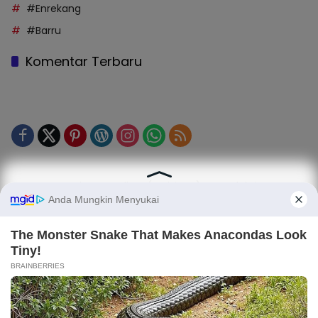
#Enrekang
#Barru
Komentar Terbaru
Tentang Kami
Legalitas (Perizinan)
Redaksi
SOP Perlindungan Jurnalis
Kode Etik Jurnalistik (KEJ)
Kode Etik Perilaku Perusahaan (KEPP)
Pedoman Media Siber (PMS)
Kode Etik Redaksi / Perusahaan PT TOP MEDIA MANDIRI
Disclaimer
Privacy Policy
Copy Right 2025 | PT. TOP MEDIA MANDIRI