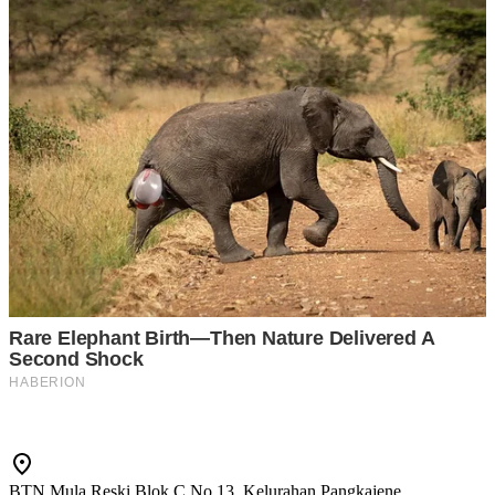
BTN Mula Reski Blok C No 13, Kelurahan Pangkajene,