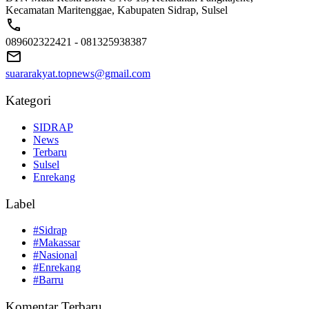
Kecamatan Maritenggae, Kabupaten Sidrap, Sulsel
089602322421 - 081325938387
suararakyat.topnews@gmail.com
Kategori
SIDRAP
News
Terbaru
Sulsel
Enrekang
Label
#Sidrap
#Makassar
#Nasional
#Enrekang
#Barru
Komentar Terbaru