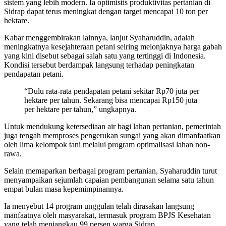
sistem yang lebih modern. Ia optimistis produktivitas pertanian di
Sidrap dapat terus meningkat dengan target mencapai 10 ton per
hektare.
Kabar menggembirakan lainnya, lanjut Syaharuddin, adalah
meningkatnya kesejahteraan petani seiring melonjaknya harga gabah
yang kini disebut sebagai salah satu yang tertinggi di Indonesia.
Kondisi tersebut berdampak langsung terhadap peningkatan
pendapatan petani.
“Dulu rata-rata pendapatan petani sekitar Rp70 juta per
hektare per tahun. Sekarang bisa mencapai Rp150 juta
per hektare per tahun,” ungkapnya.
Untuk mendukung ketersediaan air bagi lahan pertanian, pemerintah
juga tengah memproses pengerukan sungai yang akan dimanfaatkan
oleh lima kelompok tani melalui program optimalisasi lahan non-
rawa.
Selain memaparkan berbagai program pertanian, Syaharuddin turut
menyampaikan sejumlah capaian pembangunan selama satu tahun
empat bulan masa kepemimpinannya.
Ia menyebut 14 program unggulan telah dirasakan langsung
manfaatnya oleh masyarakat, termasuk program BPJS Kesehatan
yang telah menjangkau 99 persen warga Sidrap.