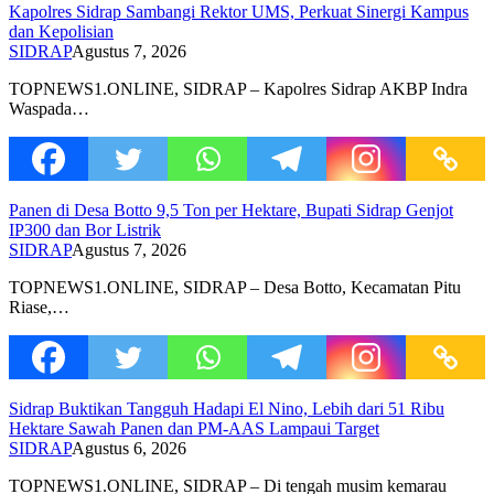
Kapolres Sidrap Sambangi Rektor UMS, Perkuat Sinergi Kampus
dan Kepolisian
SIDRAP
Agustus 7, 2026
TOPNEWS1.ONLINE, SIDRAP – Kapolres Sidrap AKBP Indra
Waspada…
Panen di Desa Botto 9,5 Ton per Hektare, Bupati Sidrap Genjot
IP300 dan Bor Listrik
SIDRAP
Agustus 7, 2026
TOPNEWS1.ONLINE, SIDRAP – Desa Botto, Kecamatan Pitu
Riase,…
Sidrap Buktikan Tangguh Hadapi El Nino, Lebih dari 51 Ribu
Hektare Sawah Panen dan PM-AAS Lampaui Target
SIDRAP
Agustus 6, 2026
TOPNEWS1.ONLINE, SIDRAP – Di tengah musim kemarau