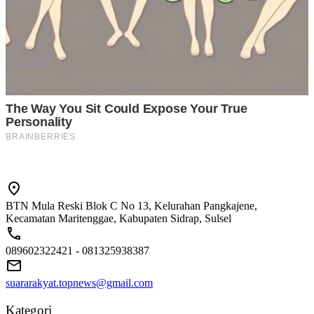
BTN Mula Reski Blok C No 13, Kelurahan Pangkajene,
Kecamatan Maritenggae, Kabupaten Sidrap, Sulsel
089602322421 - 081325938387
suararakyat.topnews@gmail.com
Kategori