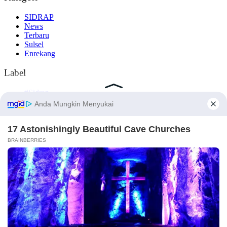
SIDRAP
News
Terbaru
Sulsel
Enrekang
Label
#Sidrap
#Makassar
#Nasional
#Enrekang
#Barru
Komentar Terbaru