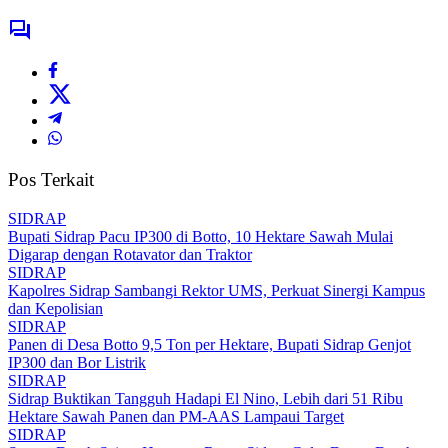
Pos Terkait
SIDRAP
Bupati Sidrap Pacu IP300 di Botto, 10 Hektare Sawah Mulai
Digarap dengan Rotavator dan Traktor
SIDRAP
Kapolres Sidrap Sambangi Rektor UMS, Perkuat Sinergi Kampus
dan Kepolisian
SIDRAP
Panen di Desa Botto 9,5 Ton per Hektare, Bupati Sidrap Genjot
IP300 dan Bor Listrik
SIDRAP
Sidrap Buktikan Tangguh Hadapi El Nino, Lebih dari 51 Ribu
Hektare Sawah Panen dan PM-AAS Lampaui Target
SIDRAP