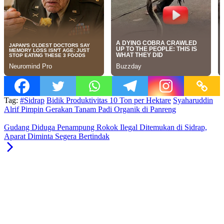
Tag:
#Sidrap
Bidik Produktivitas 10 Ton per Hektare
Syaharuddin
Alrif Pimpin Gerakan Tanam Padi Organik di Panreng
Gudang Diduga Penampung Rokok Ilegal Ditemukan di Sidrap,
Aparat Diminta Segera Bertindak