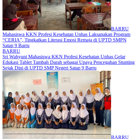
BARRU
Mahasiswa KKN Profesi Kesehatan Unhas Laksanakan Program
“CERIA”, Tingkatkan Literasi Emosi Remaja di UPTD SMPN
Satap 9 Barru
BARRU
Sri Wahyuni Mahasiswa KKN Profesi Kesehatan Unhas Gelar
Edukasi Tablet Tambah Darah sebagai Upaya Pencegahan Stunting
Sejak Dini di UPTD SMP Negeri Satap 9 Barru
BARRU