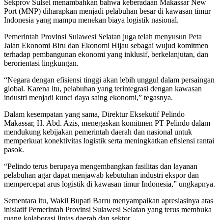
Sekprov Sulsel menambahkan bahwa keberadaan Makassar New
Port (MNP) diharapkan menjadi pelabuhan besar di kawasan timur
Indonesia yang mampu menekan biaya logistik nasional.
Pemerintah Provinsi Sulawesi Selatan juga telah menyusun Peta
Jalan Ekonomi Biru dan Ekonomi Hijau sebagai wujud komitmen
terhadap pembangunan ekonomi yang inklusif, berkelanjutan, dan
berorientasi lingkungan.
“Negara dengan efisiensi tinggi akan lebih unggul dalam persaingan
global. Karena itu, pelabuhan yang terintegrasi dengan kawasan
industri menjadi kunci daya saing ekonomi,” tegasnya.
Dalam kesempatan yang sama, Direktur Eksekutif Pelindo
Makassar, H. Abd. Azis, menegaskan komitmen PT Pelindo dalam
mendukung kebijakan pemerintah daerah dan nasional untuk
memperkuat konektivitas logistik serta meningkatkan efisiensi rantai
pasok.
“Pelindo terus berupaya mengembangkan fasilitas dan layanan
pelabuhan agar dapat menjawab kebutuhan industri ekspor dan
mempercepat arus logistik di kawasan timur Indonesia,” ungkapnya.
Sementara itu, Wakil Bupati Barru menyampaikan apresiasinya atas
inisiatif Pemerintah Provinsi Sulawesi Selatan yang terus membuka
ruang kolaborasi lintas daerah dan sektor.