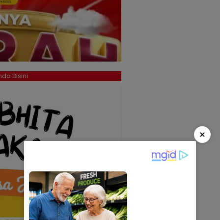
da Disini
×