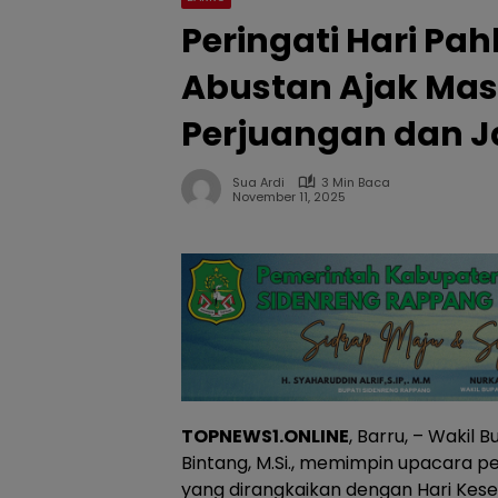
Peringati Hari P
Abustan Ajak Masy
Perjuangan dan 
Sua Ardi
3 Min Baca
November 11, 2025
TOPNEWS1.ONLINE
, Barru, – Wakil B
Bintang, M.Si., memimpin upacara p
yang dirangkaikan dengan Hari Kese