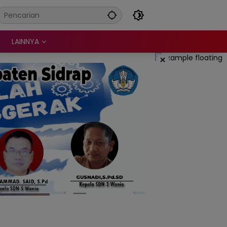
LAINNYA
×