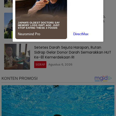
Sidrap Buktikan Tangguh Hadapi El Nino,
Lebih dari 51 Ribu Hektare Sawah Panen
dan PM-AAS Lampaui Target
SIDRAP
Agustus 6, 2026
Setetes Darah Sejuta Harapan, Rutan
Sidrap Gelar Donor Darah Semarakkan HUT
Ke-81 Kemerdekaan RI
SIDRAP
Agustus 6, 2026