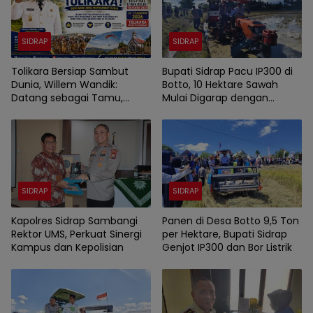
SIDRAP
SIDRAP
Tolikara Bersiap Sambut
Bupati Sidrap Pacu IP300 di
Dunia, Willem Wandik:
Botto, 10 Hektare Sawah
Datang sebagai Tamu,
Mulai Digarap dengan
Pulang sebagai Saudara
Rotavator dan Traktor
SIDRAP
SIDRAP
Kapolres Sidrap Sambangi
Panen di Desa Botto 9,5 Ton
Rektor UMS, Perkuat Sinergi
per Hektare, Bupati Sidrap
Kampus dan Kepolisian
Genjot IP300 dan Bor Listrik