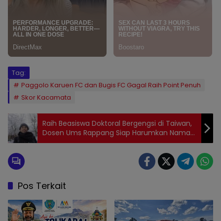
Tag:
Paggolo Karuen FC dan Bugis FC Gagal Raih Point Penuh
Skor Kacamata
Raih Beasiswa Doktoral Bergengsi di Taiwan,
Dosen Ums Rappang Siap Harumkan Nama
Indonesia di Kancah Internasional
Pos Terkait