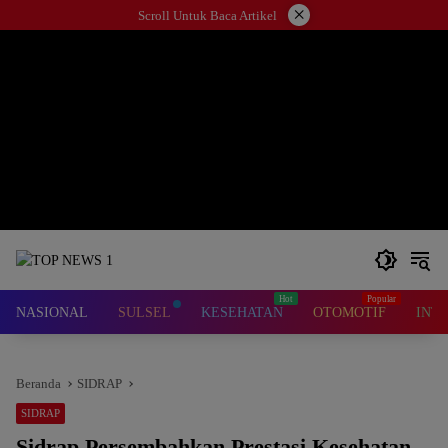
Langsung
×
Scroll Untuk Baca Artikel
ke
konten
NASIONAL
SULSEL
KESEHATAN
OTOMOTIF
INT
Beranda
SIDRAP
SIDRAP
Sidrap Persembahkan Prestasi Kesehatan