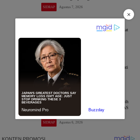
SIDRAP
Agustus 7, 2026
×
Kapolres Sidrap Sambangi Rektor UMS, Perkuat
Sinergi Kampus dan Kepolisian
SIDRAP
Agustus 7, 2026
Panen di Desa Botto 9,5 Ton per Hektare, Bupati
Sidrap Genjot IP300 dan Bor Listrik
SIDRAP
Agustus 7, 2026
Sidrap Buktikan Tangguh Hadapi El Nino, Lebih
dari 51 Ribu Hektare Sawah Panen dan PM-AAS
Lampaui Target
SIDRAP
Agustus 6, 2026