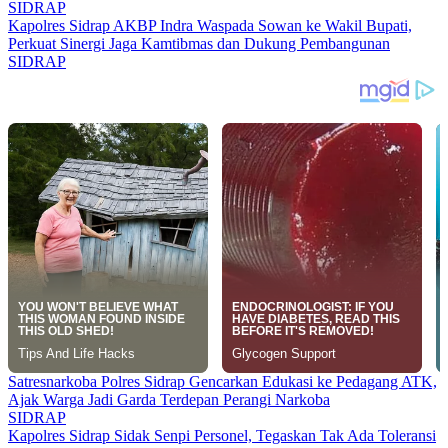
SIDRAP
Kapolres Sidrap AKBP Indra Waspada Sowan ke Wakil Bupati,
Perkuat Sinergi Jaga Kamtibmas dan Dukung Pembangunan
SIDRAP
Satresnarkoba Polres Sidrap Gencarkan Edukasi ke Pedagang ATK,
Ajak Warga Jadi Garda Terdepan Perangi Narkoba
SIDRAP
Kapolres Sidrap Sidak Senpi Personel, Tegaskan Tak Ada Toleransi