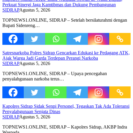
Perkuat Sinergi Jaga Kamtibmas dan Dukung Pembangunan
SIDRAP
Agustus 5, 2026
TOPNEWS1.ONLINE, SIDRAP – Setelah bersilaturahmi dengan
Bupati Sidenreng…
Satresnarkoba Polres Sidrap Gencarkan Edukasi ke Pedagang ATK,
Ajak Warga Jadi Garda Terdepan Perangi Narkoba
SIDRAP
Agustus 5, 2026
TOPNEWS1.ONLINE, SIDRAP – Upaya pencegahan
penyalahgunaan narkoba terus…
Kapolres Sidrap Sidak Senpi Personel, Tegaskan Tak Ada Toleransi
Penyalahgunaan Senjata Dinas
SIDRAP
Agustus 5, 2026
TOPNEWS1.ONLINE, SIDRAP – Kapolres Sidrap, AKBP Indra
Waspada…