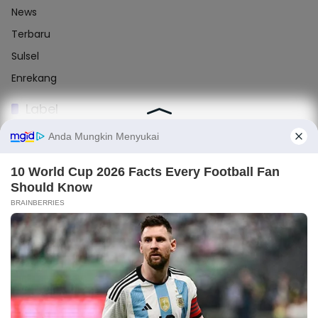
News
Terbaru
Sulsel
Enrekang
Label
#Sidrap
#Makassar
#Nasional
#Enrekang
#Barru
Komentar Terbaru
Light
Dark
×