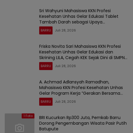
Sri Wahyuni Mahasiswa KKN Profesi
Kesehatan Unhas Gelar Edukasi Tablet
Tambah Darah sebagai Upaya
Pencegahan Stunting Sejak Dini di UPTD
BARRU
Juli 28, 2026
SMP Negeri Satap 9 Barru
Friska Novita Sari Mahasiswa KKN Profesi
Kesehatan Unhas Gelar Edukasi dan
Skrining LILA, Cegah KEK Sejak Dini di SMPN
Satap 9 Barru
BARRU
Juli 28, 2026
A. Achmad Adlansyah Ramadhan,
Mahasiswa KKN Profesi Kesehatan Unhas
Gelar Program Kerja ”Gerakan Bersama
Cuci Tangan Pintar”
BARRU
Juli 28, 2026
1 Foto
BRI Kucurkan Rp300 Juta, Pemkab Barru
Dorong Pengembangan Wisata Pasir Putih
Batupute