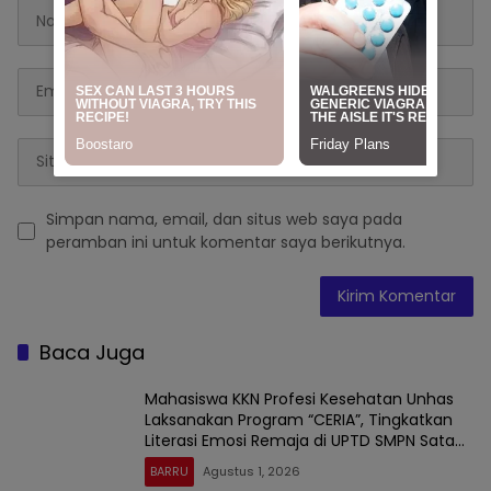
Simpan nama, email, dan situs web saya pada
peramban ini untuk komentar saya berikutnya.
Baca Juga
Mahasiswa KKN Profesi Kesehatan Unhas
Laksanakan Program “CERIA”, Tingkatkan
Literasi Emosi Remaja di UPTD SMPN Satap
9 Barru
BARRU
Agustus 1, 2026