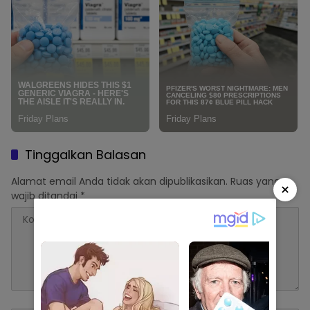
Tinggalkan Balasan
Alamat email Anda tidak akan dipublikasikan.
Ruas yang
×
wajib ditandai
*