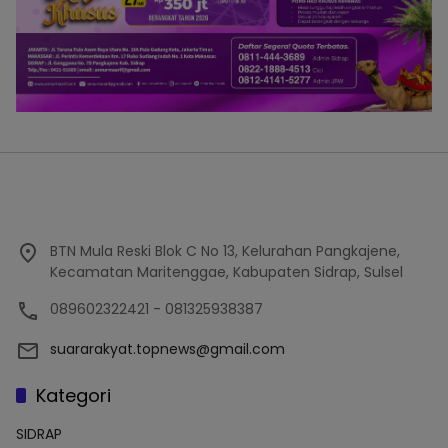
BTN Mula Reski Blok C No 13, Kelurahan Pangkajene,
Kecamatan Maritenggae, Kabupaten Sidrap, Sulsel
089602322421 - 081325938387
suararakyat.topnews@gmail.com
Kategori
SIDRAP