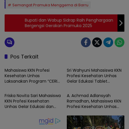
Semangat Pramuka Menggema di Barru
Bupati dan Wabup Sidrap Raih Penghargaan
Bergengsi Gerakan Pramuka 2025
Pos Terkait
BARRU
BARRU
Mahasiswa KKN Profesi
Sri Wahyuni Mahasiswa KKN
Kesehatan Unhas
Profesi Kesehatan Unhas
Laksanakan Program “CERIA”,
Gelar Edukasi Tablet
BARRU
BARRU
Tingkatkan Literasi Emosi
Tambah Darah sebagai
Remaja di UPTD SMPN Satap
Upaya Pencegahan Stunting
Friska Novita Sari Mahasiswa
A. Achmad Adlansyah
9 Barru
Sejak Dini di UPTD SMP
KKN Profesi Kesehatan
Ramadhan, Mahasiswa KKN
Negeri Satap 9 Barru
Unhas Gelar Edukasi dan
Profesi Kesehatan Unhas
BARRU
Skrining LILA, Cegah KEK
Gelar Program Kerja
Sejak Dini di SMPN Satap 9
”Gerakan Bersama Cuci
1 Foto
Barru
Tangan Pintar”